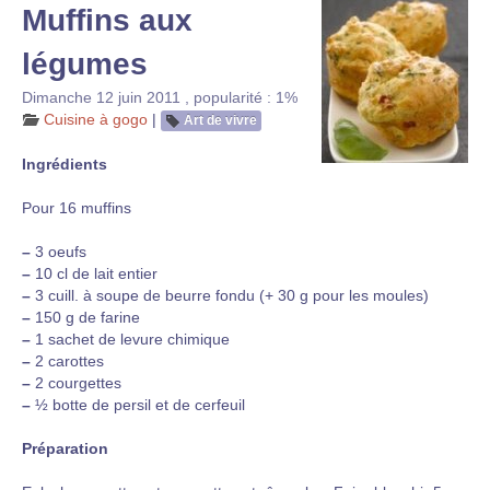
Muffins aux
légumes
Dimanche 12 juin 2011
,
popularité : 1%
Cuisine à gogo
|
Art de vivre
Ingrédients
Pour 16 muffins
–
3 oeufs
–
10 cl de lait entier
–
3 cuill. à soupe de beurre fondu (+ 30 g pour les moules)
–
150 g de farine
–
1 sachet de levure chimique
–
2 carottes
–
2 courgettes
–
½ botte de persil et de cerfeuil
Préparation