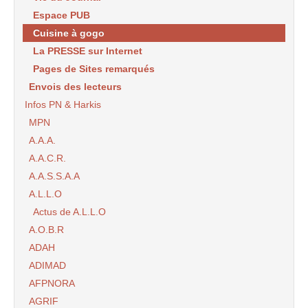
Espace PUB
Cuisine à gogo
La PRESSE sur Internet
Pages de Sites remarqués
Envois des lecteurs
Infos PN & Harkis
MPN
A.A.A.
A.A.C.R.
A.A.S.S.A.A
A.L.L.O
Actus de A.L.L.O
A.O.B.R
ADAH
ADIMAD
AFPNORA
AGRIF