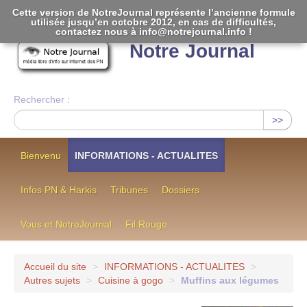
Cette version de NotreJournal représente l’ancienne formule
utilisée jusqu’en octobre 2012, en cas de difficultés,
[
]
contactez nous à info@notrejournal.info !
Notre Journal
Rechercher :
>>
Bienvenu
INFORMATIONS - ACTUALITES
Infos PN & Harkis
Tribunes
Dossiers
Vous et NotreJournal
Fil Rouge
Accueil du site
>
INFORMATIONS - ACTUALITES
>
Autres sujets
>
Cuisine à gogo
>
Muffins aux légumes