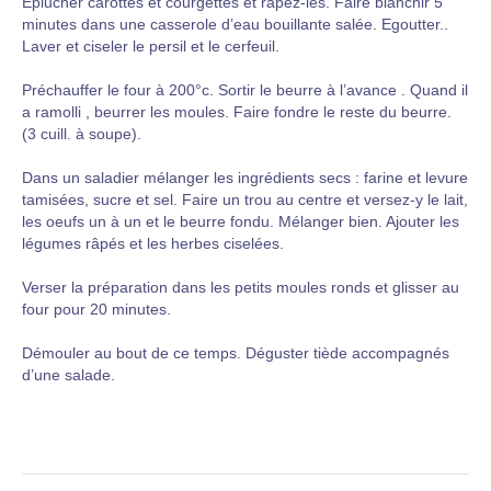
Eplucher carottes et courgettes et râpez-les. Faire blanchir 5
minutes dans une casserole d’eau bouillante salée. Egoutter..
Laver et ciseler le persil et le cerfeuil.
Préchauffer le four à 200°c. Sortir le beurre à l’avance . Quand il
a ramolli , beurrer les moules. Faire fondre le reste du beurre.
(3 cuill. à soupe).
Dans un saladier mélanger les ingrédients secs : farine et levure
tamisées, sucre et sel. Faire un trou au centre et versez-y le lait,
les oeufs un à un et le beurre fondu. Mélanger bien. Ajouter les
légumes râpés et les herbes ciselées.
Verser la préparation dans les petits moules ronds et glisser au
four pour 20 minutes.
Démouler au bout de ce temps. Déguster tiède accompagnés
d’une salade.