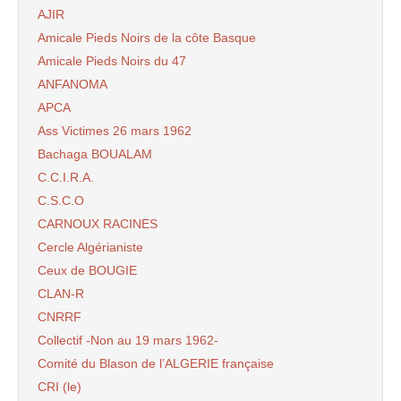
AJIR
Amicale Pieds Noirs de la côte Basque
Amicale Pieds Noirs du 47
ANFANOMA
APCA
Ass Victimes 26 mars 1962
Bachaga BOUALAM
C.C.I.R.A.
C.S.C.O
CARNOUX RACINES
Cercle Algérianiste
Ceux de BOUGIE
CLAN-R
CNRRF
Collectif -Non au 19 mars 1962-
Comité du Blason de l’ALGERIE française
CRI (le)