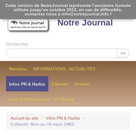
Cette version de NotreJournal représente l’ancienne formule
utilisée jusqu’en octobre 2012, en cas de difficultés,
[
]
contactez nous à info@notrejournal.info !
Notre Journal
Rechercher :
>>
Bienvenu
INFORMATIONS - ACTUALITES
Infos PN & Harkis
Tribunes
Dossiers
Vous et NotreJournal
Fil Rouge
Accueil du site
>
Infos PN & Harkis
>
Collectif -Non au 19 mars 1962-