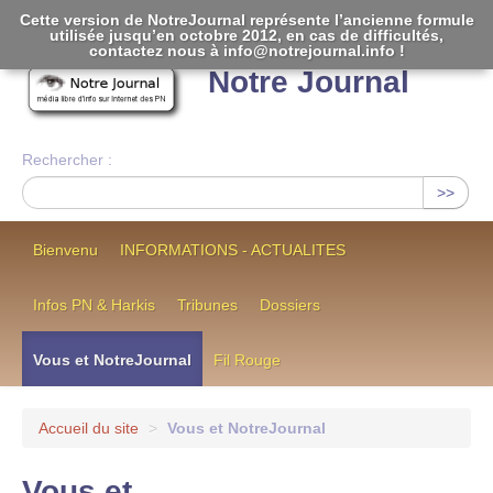
Cette version de NotreJournal représente l’ancienne formule
utilisée jusqu’en octobre 2012, en cas de difficultés,
[
]
contactez nous à info@notrejournal.info !
Notre Journal
Rechercher :
>>
Bienvenu
INFORMATIONS - ACTUALITES
Infos PN & Harkis
Tribunes
Dossiers
Vous et NotreJournal
Fil Rouge
Accueil du site
>
Vous et NotreJournal
Vous et