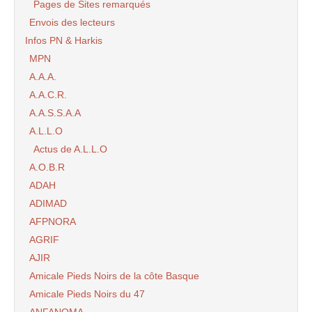
Pages de Sites remarqués
Envois des lecteurs
Infos PN & Harkis
MPN
A.A.A.
A.A.C.R.
A.A.S.S.A.A
A.L.L.O
Actus de A.L.L.O
A.O.B.R
ADAH
ADIMAD
AFPNORA
AGRIF
AJIR
Amicale Pieds Noirs de la côte Basque
Amicale Pieds Noirs du 47