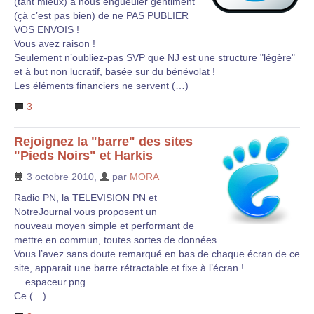
(tant mieux) à nous engueuler gentiment
(çà c’est pas bien) de ne PAS PUBLIER
VOS ENVOIS !
Vous avez raison !
Seulement n’oubliez-pas SVP que NJ est une structure "légère"
et à but non lucratif, basée sur du bénévolat !
Les éléments financiers ne servent (…)
3
Rejoignez la "barre" des sites
"Pieds Noirs" et Harkis
3 octobre 2010
,
par
MORA
Radio PN, la TELEVISION PN et
NotreJournal vous proposent un
nouveau moyen simple et performant de
mettre en commun, toutes sortes de données.
Vous l’avez sans doute remarqué en bas de chaque écran de ce
site, apparait une barre rétractable et fixe à l’écran !
__espaceur.png__
Ce (…)