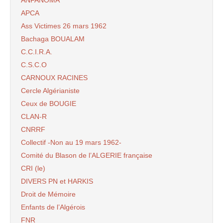
ANFANOMA
APCA
Ass Victimes 26 mars 1962
Bachaga BOUALAM
C.C.I.R.A.
C.S.C.O
CARNOUX RACINES
Cercle Algérianiste
Ceux de BOUGIE
CLAN-R
CNRRF
Collectif -Non au 19 mars 1962-
Comité du Blason de l’ALGERIE française
CRI (le)
DIVERS PN et HARKIS
Droit de Mémoire
Enfants de l’Algérois
FNR