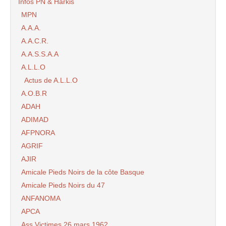
Infos PN & Harkis
MPN
A.A.A.
A.A.C.R.
A.A.S.S.A.A
A.L.L.O
Actus de A.L.L.O
A.O.B.R
ADAH
ADIMAD
AFPNORA
AGRIF
AJIR
Amicale Pieds Noirs de la côte Basque
Amicale Pieds Noirs du 47
ANFANOMA
APCA
Ass Victimes 26 mars 1962