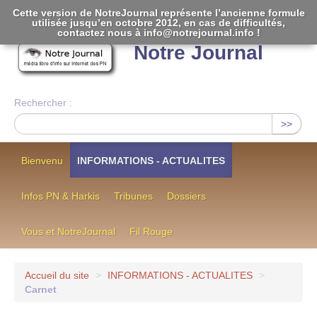
Cette version de NotreJournal représente l’ancienne formule
utilisée jusqu’en octobre 2012, en cas de difficultés,
[
]
contactez nous à info@notrejournal.info !
Notre Journal
Rechercher :
>>
Bienvenu
INFORMATIONS - ACTUALITES
Infos PN & Harkis
Tribunes
Dossiers
Vous et NotreJournal
Fil Rouge
Accueil du site
>
INFORMATIONS - ACTUALITES
>
Carnet