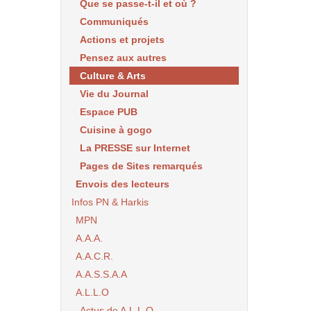
Que se passe-t-il et où ?
Communiqués
Actions et projets
Pensez aux autres
Culture & Arts
Vie du Journal
Espace PUB
Cuisine à gogo
La PRESSE sur Internet
Pages de Sites remarqués
Envois des lecteurs
Infos PN & Harkis
MPN
A.A.A.
A.A.C.R.
A.A.S.S.A.A
A.L.L.O
Actus de A.L.L.O