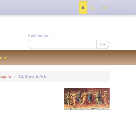
tés, contactez nous à info@notrejournal.info !
fr
es
en
Rechercher :
>>
ouge
sujets
>
Culture & Arts