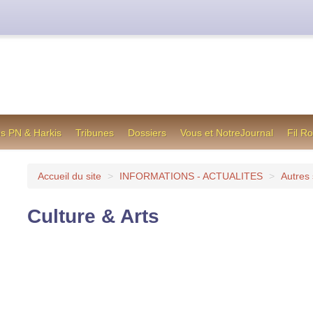
cienne formule utilisée jusqu’en octobre 2012, en cas de difficul
os PN & Harkis
Tribunes
Dossiers
Vous et NotreJournal
Fil R
Accueil du site
>
INFORMATIONS - ACTUALITES
>
Autres 
Culture & Arts