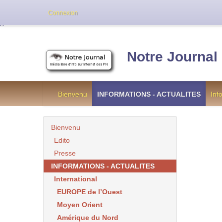
Cette version de NotreJournal représente l’an
Connexion
[
]
Notre Journal
Bienvenu
INFORMATIONS - ACTUALITES
Inf
Bienvenu
Edito
Presse
INFORMATIONS - ACTUALITES
International
EUROPE de l’Ouest
Moyen Orient
Amérique du Nord