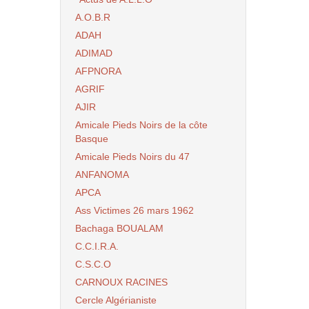
A.O.B.R
ADAH
ADIMAD
AFPNORA
AGRIF
AJIR
Amicale Pieds Noirs de la côte
Basque
Amicale Pieds Noirs du 47
ANFANOMA
APCA
Ass Victimes 26 mars 1962
Bachaga BOUALAM
C.C.I.R.A.
C.S.C.O
CARNOUX RACINES
Cercle Algérianiste