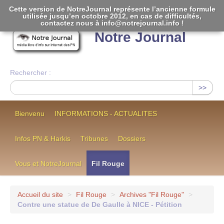
Cette version de NotreJournal représente l’ancienne formule
utilisée jusqu’en octobre 2012, en cas de difficultés,
[
]
contactez nous à info@notrejournal.info !
Notre Journal
Rechercher :
>>
Bienvenu
INFORMATIONS - ACTUALITES
Infos PN & Harkis
Tribunes
Dossiers
Vous et NotreJournal
Fil Rouge
Accueil du site
>
Fil Rouge
>
Archives "Fil Rouge"
>
Contre une statue de De Gaulle à NICE - Pétition