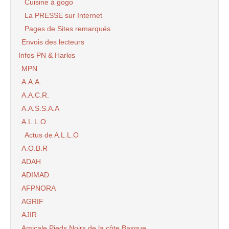
Cuisine à gogo
La PRESSE sur Internet
Pages de Sites remarqués
Envois des lecteurs
Infos PN & Harkis
MPN
A.A.A.
A.A.C.R.
A.A.S.S.A.A
A.L.L.O
Actus de A.L.L.O
A.O.B.R
ADAH
ADIMAD
AFPNORA
AGRIF
AJIR
Amicale Pieds Noirs de la côte Basque