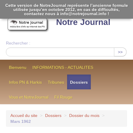
Cette version de NotreJournal représente l’ancienne formule
utilisée jusqu’en octobre 2012, en cas de difficultés,
[
]
contactez nous à info@notrejournal.info !
Notre Journal
Rechercher :
>>
Bienvenu
INFORMATIONS - ACTUALITES
Infos PN & Harkis
Tribunes
Dossiers
Vous et NotreJournal
Fil Rouge
Accueil du site
>
Dossiers
>
Dossier du mois
>
Mars 1962