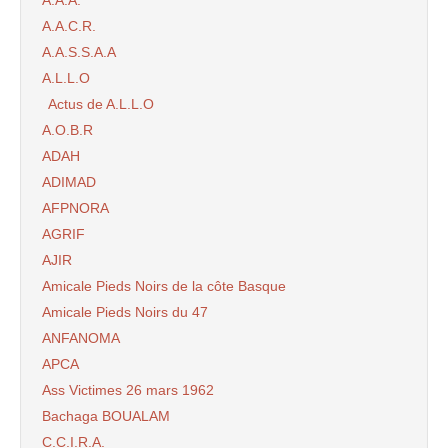
A.A.A.
A.A.C.R.
A.A.S.S.A.A
A.L.L.O
Actus de A.L.L.O
A.O.B.R
ADAH
ADIMAD
AFPNORA
AGRIF
AJIR
Amicale Pieds Noirs de la côte Basque
Amicale Pieds Noirs du 47
ANFANOMA
APCA
Ass Victimes 26 mars 1962
Bachaga BOUALAM
C.C.I.R.A.