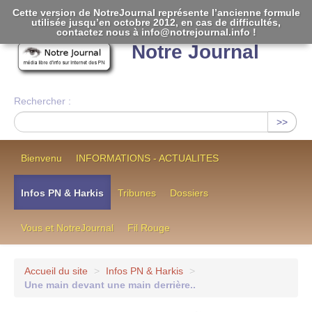
Cette version de NotreJournal représente l’ancienne formule
utilisée jusqu’en octobre 2012, en cas de difficultés,
[
]
contactez nous à info@notrejournal.info !
Notre Journal
Rechercher :
>>
Bienvenu
INFORMATIONS - ACTUALITES
Infos PN & Harkis
Tribunes
Dossiers
Vous et NotreJournal
Fil Rouge
Accueil du site
>
Infos PN & Harkis
>
Une main devant une main derrière..