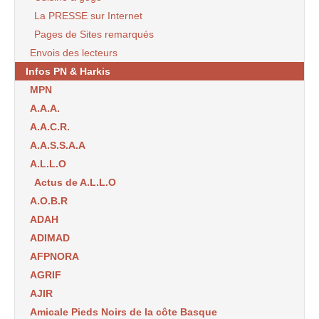
La PRESSE sur Internet
Pages de Sites remarqués
Envois des lecteurs
Infos PN & Harkis
MPN
A.A.A.
A.A.C.R.
A.A.S.S.A.A
A.L.L.O
Actus de A.L.L.O
A.O.B.R
ADAH
ADIMAD
AFPNORA
AGRIF
AJIR
Amicale Pieds Noirs de la côte Basque