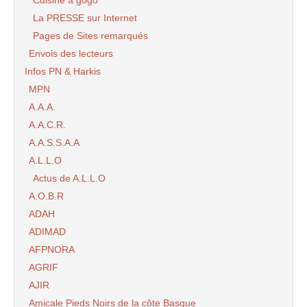
Cuisine à gogo
La PRESSE sur Internet
Pages de Sites remarqués
Envois des lecteurs
Infos PN & Harkis
MPN
A.A.A.
A.A.C.R.
A.A.S.S.A.A
A.L.L.O
Actus de A.L.L.O
A.O.B.R
ADAH
ADIMAD
AFPNORA
AGRIF
AJIR
Amicale Pieds Noirs de la côte Basque