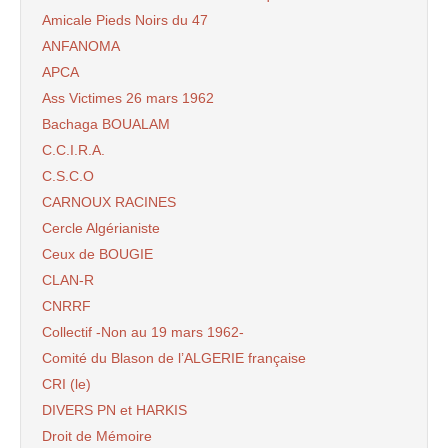
Amicale Pieds Noirs du 47
ANFANOMA
APCA
Ass Victimes 26 mars 1962
Bachaga BOUALAM
C.C.I.R.A.
C.S.C.O
CARNOUX RACINES
Cercle Algérianiste
Ceux de BOUGIE
CLAN-R
CNRRF
Collectif -Non au 19 mars 1962-
Comité du Blason de l’ALGERIE française
CRI (le)
DIVERS PN et HARKIS
Droit de Mémoire