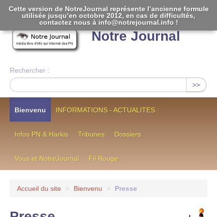
Cette version de NotreJournal représente l’ancienne formule
utilisée jusqu’en octobre 2012, en cas de difficultés,
[
]
contactez nous à info@notrejournal.info !
Notre Journal
Rechercher :
>>
Bienvenu
INFORMATIONS - ACTUALITES
Infos PN & Harkis
Tribunes
Dossiers
Vous et NotreJournal
Fil Rouge
Accueil du site
>
Bienvenu
>
Presse
Presse