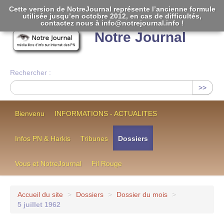
Cette version de NotreJournal représente l’ancienne formule
utilisée jusqu’en octobre 2012, en cas de difficultés,
[
]
contactez nous à info@notrejournal.info !
Notre Journal
Rechercher :
>>
Bienvenu
INFORMATIONS - ACTUALITES
Infos PN & Harkis
Tribunes
Dossiers
Vous et NotreJournal
Fil Rouge
Accueil du site
>
Dossiers
>
Dossier du mois
>
5 juillet 1962