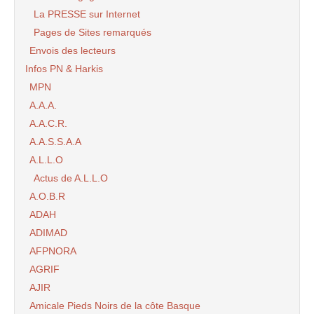
La PRESSE sur Internet
Pages de Sites remarqués
Envois des lecteurs
Infos PN & Harkis
MPN
A.A.A.
A.A.C.R.
A.A.S.S.A.A
A.L.L.O
Actus de A.L.L.O
A.O.B.R
ADAH
ADIMAD
AFPNORA
AGRIF
AJIR
Amicale Pieds Noirs de la côte Basque