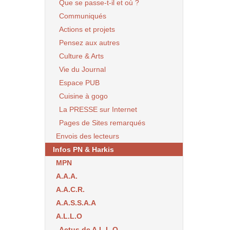
Que se passe-t-il et où ?
Communiqués
Actions et projets
Pensez aux autres
Culture & Arts
Vie du Journal
Espace PUB
Cuisine à gogo
La PRESSE sur Internet
Pages de Sites remarqués
Envois des lecteurs
Infos PN & Harkis
MPN
A.A.A.
A.A.C.R.
A.A.S.S.A.A
A.L.L.O
Actus de A.L.L.O