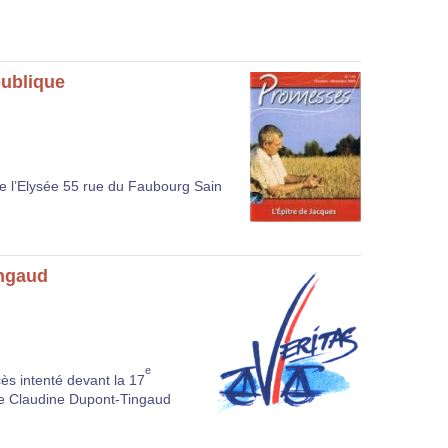
publique
e l’Elysée 55 rue du Faubourg Sain
ingaud
e
cès intenté devant la 17
me Claudine Dupont-Tingaud