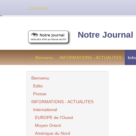
Cette version de NotreJournal représente l’an
Connexion
[
]
Notre Journal
Bienvenu
INFORMATIONS - ACTUALITES
Inf
Bienvenu
Edito
Presse
INFORMATIONS - ACTUALITES
International
EUROPE de l’Ouest
Moyen Orient
Amérique du Nord