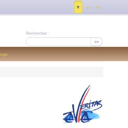
tés, contactez nous à info@notrejournal.info !
fr
es
en
Rechercher :
>>
Rouge