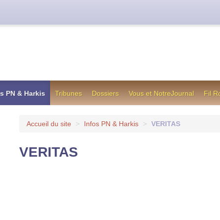
cienne formule utilisée jusqu’en octobre 2012, en cas de difficul
os PN & Harkis
Tribunes
Dossiers
Vous et NotreJournal
Fil 
Accueil du site
>
Infos PN & Harkis
>
VERITAS
VERITAS