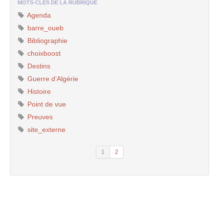
MOTS-CLÉS DE LA RUBRIQUE
Agenda
barre_oueb
Bibliographie
choixboost
Destins
Guerre d’Algérie
Histoire
Point de vue
Preuves
site_externe
1
2