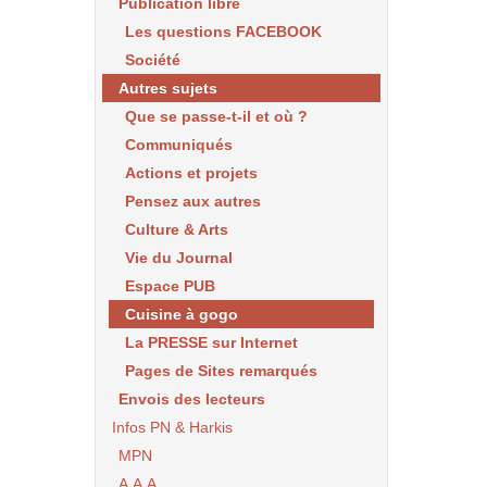
Publication libre
Les questions FACEBOOK
Société
Autres sujets
Que se passe-t-il et où ?
Communiqués
Actions et projets
Pensez aux autres
Culture & Arts
Vie du Journal
Espace PUB
Cuisine à gogo
La PRESSE sur Internet
Pages de Sites remarqués
Envois des lecteurs
Infos PN & Harkis
MPN
A.A.A.