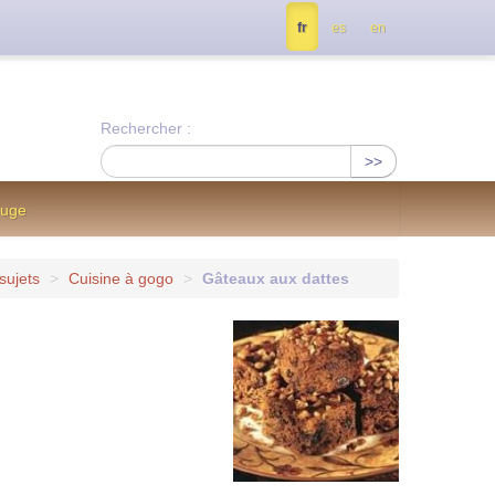
tés, contactez nous à info@notrejournal.info !
fr
es
en
Rechercher :
>>
ouge
sujets
>
Cuisine à gogo
>
Gâteaux aux dattes