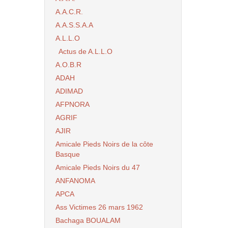
A.A.C.R.
A.A.S.S.A.A
A.L.L.O
Actus de A.L.L.O
A.O.B.R
ADAH
ADIMAD
AFPNORA
AGRIF
AJIR
Amicale Pieds Noirs de la côte
Basque
Amicale Pieds Noirs du 47
ANFANOMA
APCA
Ass Victimes 26 mars 1962
Bachaga BOUALAM