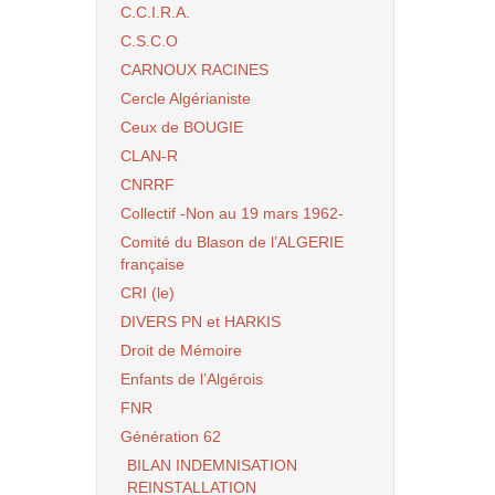
C.C.I.R.A.
C.S.C.O
CARNOUX RACINES
Cercle Algérianiste
Ceux de BOUGIE
CLAN-R
CNRRF
Collectif -Non au 19 mars 1962-
Comité du Blason de l’ALGERIE
française
CRI (le)
DIVERS PN et HARKIS
Droit de Mémoire
Enfants de l’Algérois
FNR
Génération 62
BILAN INDEMNISATION
REINSTALLATION