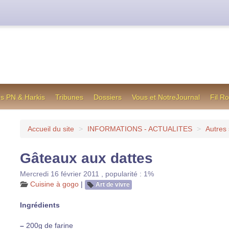
cienne formule utilisée jusqu’en octobre 2012, en cas de difficul
os PN & Harkis
Tribunes
Dossiers
Vous et NotreJournal
Fil R
Accueil du site
>
INFORMATIONS - ACTUALITES
>
Autres 
Gâteaux aux dattes
Mercredi 16 février 2011
,
popularité : 1%
Cuisine à gogo
|
Art de vivre
Ingrédients
–
200g de farine