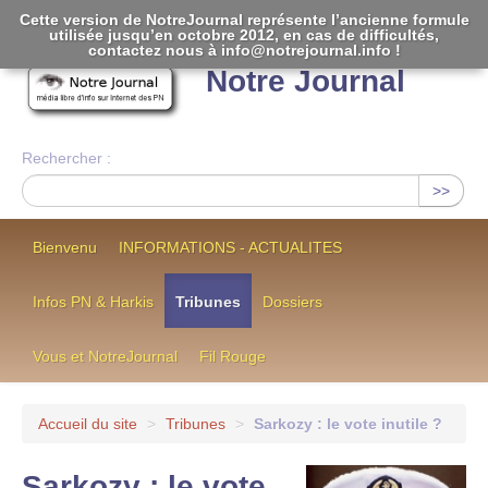
Cette version de NotreJournal représente l’ancienne formule
utilisée jusqu’en octobre 2012, en cas de difficultés,
[
]
contactez nous à info@notrejournal.info !
Notre Journal
Rechercher :
>>
Bienvenu
INFORMATIONS - ACTUALITES
Infos PN & Harkis
Tribunes
Dossiers
Vous et NotreJournal
Fil Rouge
Accueil du site
>
Tribunes
>
Sarkozy : le vote inutile ?
Sarkozy : le vote