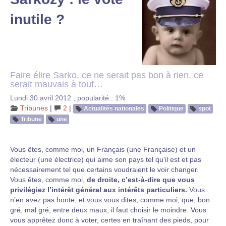
inutile ?
Faire élire Sarko, ce ne serait pas bon à rien, ce
serait mauvais à tout…
Lundi 30 avril 2012
,
popularité : 1%
Tribunes
|
2
|
Actualités nationales
Politique
spot
Tribune
une
Vous êtes, comme moi, un Français (une Française) et un
électeur (une électrice) qui aime son pays tel qu’il est et pas
nécessairement tel que certains voudraient le voir changer.
Vous êtes, comme moi,
de droite, c’est-à-dire que vous
privilégiez l’intérêt général aux intérêts particuliers.
Vous
n’en avez pas honte, et vous vous dites, comme moi, que, bon
gré, mal gré, entre deux maux, il faut choisir le moindre. Vous
vous apprêtez donc à voter, certes en traînant des pieds, pour