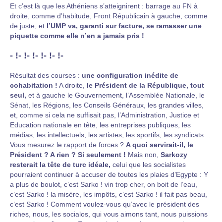
Et c’est là que les Athéniens s’atteignirent : barrage au FN à
droite, comme d’habitude, Front Républicain à gauche, comme
de juste, et
l’UMP va, garanti sur facture, se ramasser une
piquette comme elle n’en a jamais pris !
- !- !- !- !- !- !-
Résultat des courses :
une configuration inédite de
cohabitation !
A droite,
le Président de la République, tout
seul,
et à gauche le Gouvernement, l’Assemblée Nationale, le
Sénat, les Régions, les Conseils Généraux, les grandes villes,
et, comme si cela ne suffisait pas, l’Administration, Justice et
Education nationale en tête, les entreprises publiques, les
médias, les intellectuels, les artistes, les sportifs, les syndicats…
Vous mesurez le rapport de forces ?
A quoi servirait-il, le
Président ? A rien ? Si seulement !
Mais non,
Sarkozy
resterait la tête de turc idéale,
celui que les socialistes
pourraient continuer à accuser de toutes les plaies d’Egypte : Y
a plus de boulot, c’est Sarko ! vin trop cher, on boit de l’eau,
c’est Sarko ! la misère, les impôts, c’est Sarko ! il fait pas beau,
c’est Sarko ! Comment voulez-vous qu’avec le président des
riches, nous, les socialos, qui vous aimons tant, nous puissions