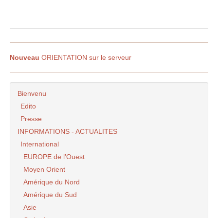
grand.
On ne met pas le toit d’un édifice sur des
fondations en cours de fabrication. Consolidons
tout çà avant de partir au devant de certaines
conquêtes. Le temps de la réflexion travaille en
Nouveau
ORIENTATION sur le serveur
la faveur des idées.
Il n’est pas interdit de penser que bon nombre
de situations vont s’améliorer. Et que le bénéfice
Bienvenu
de ces améliorations qui ne seront certainement
Edito
pas du fait socialiste, seront versées aux crédits
Presse
des socialistes et là, ils repartirons pour un
INFORMATIONS - ACTUALITES
deuxième voir un troisième quinquennat.
Rappelez-vous Mitterand et la dissolution de
International
l’assemblée par Chirac.
EUROPE de l’Ouest
Est-ce que c’est ce vous voulez ? Pas moi.
Moyen Orient
C’est aux législatives qu’il faut mettre comme on
Amérique du Nord
dit : Le paquet. Mais en attendant assurons
Amérique du Sud
l’avenir.
Asie