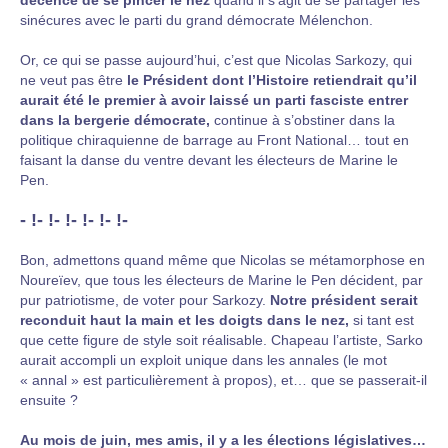
décence de se pincer le nez
quand il s’agit de se partager les
sinécures avec le parti du grand démocrate Mélenchon.
Or, ce qui se passe aujourd’hui, c’est que Nicolas Sarkozy, qui
ne veut pas être
le Président dont l’Histoire retiendrait qu’il
aurait été le premier à avoir laissé un parti fasciste entrer
dans la bergerie démocrate,
continue à s’obstiner dans la
politique chiraquienne de barrage au Front National… tout en
faisant la danse du ventre devant les électeurs de Marine le
Pen.
- !- !- !- !- !- !-
Bon, admettons quand même que Nicolas se métamorphose en
Noureïev, que tous les électeurs de Marine le Pen décident, par
pur patriotisme, de voter pour Sarkozy.
Notre président serait
reconduit haut la main et les doigts dans le nez,
si tant est
que cette figure de style soit réalisable. Chapeau l’artiste, Sarko
aurait accompli un exploit unique dans les annales (le mot
« annal » est particulièrement à propos), et… que se passerait-il
ensuite ?
Au mois de juin, mes amis, il y a les élections législatives…