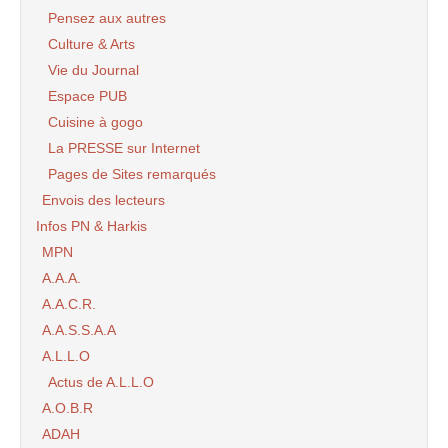
Pensez aux autres
Culture & Arts
Vie du Journal
Espace PUB
Cuisine à gogo
La PRESSE sur Internet
Pages de Sites remarqués
Envois des lecteurs
Infos PN & Harkis
MPN
A.A.A.
A.A.C.R.
A.A.S.S.A.A
A.L.L.O
Actus de A.L.L.O
A.O.B.R
ADAH