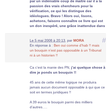
par un indéniable coup de maître car il a la
passion des vrais chercheurs pour la
vérification, ce qui les distingue des
idéologues. Bravo ! Alors oui, lisons,
achetons, faisons connaître ce livre qui est
un don inespéré, une grâce inattendue dans
ce système médiatique et "informatif"
verrouillé. C’est aussi une arme intellectuelle
#
Le 5 mai 2008 à 20:13
,
par
MORA
de premier choix. Ne la laissons pas au
En réponse à :
Ben oui comme d’hab !! mais
vestiaire.
un bouquin n’est pas opposable à un Tribunal
ni à un historien !!
Mais une recherche sur votre moteur favori de :
"Roger Vétillard Sétif" vous apportera encore
plus d’infos
Ca c’est la manie des PN,
j’ai quelque chose à
dire je ponds un bouquin !!
45 ans de cette même logique ne produira
jamais aucun document opposable à qui que ce
soit en termes juridiques !!
A 39 euros le bouquin parmi des milliers
d’autres.....