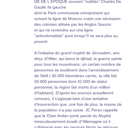
DE DE L EPOQUE souvent "oubliés" Charles De
Gaulle /la gauche
dont le Parti communiste omniprésent qui
suivant la ligne de Moscou craint une sécéssion
des colonies attisée par les Anglos Saxons
et qui ne reviendra sur une ligne
"anticolonialiste" pure lorsqu"il ne sera plus au
pouvoir
A l’initiative du grand muphti de Jérusalem, ami
déçu d’Hitler, qui lance le djihad, la guerre sainte
pour tous les musulmans, un certain nombre de
personnes se soulèvent dans l’arrondissement
de Sétif ( 40.000 kilomètres carrés, la ville fait
50.000 personnes dont 42.000 de statut
personnel, la région fait moins d’un million
d’habitant). D’après les sources actuellemnt
connues, il s’agissait bien d’une tentative
d’insurrection que, une fois de plus, la masse de
la population n’a pas suivie. JC Perez rappelle
que le Cheir Arslan porte parole du Muphti
miraculeusement évadé d"Allemagne où il
collaborait avec les services Nazis se retrouva