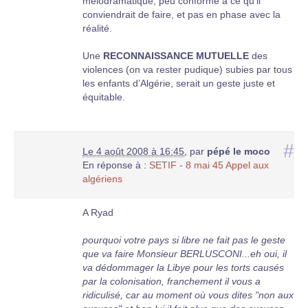
mélodramatique, peu conforme à ce qu’il
conviendrait de faire, et pas en phase avec la
réalité.
Une
RECONNAISSANCE MUTUELLE
des
violences (on va rester pudique) subies par tous
les enfants d’Algérie, serait un geste juste et
équitable.
#
Le 4 août 2008 à 16:45
,
par
pépé le moco
En réponse à :
SETIF - 8 mai 45 Appel aux
algériens
A Ryad
pourquoi votre pays si libre ne fait pas le geste
que va faire Monsieur BERLUSCONI...eh oui, il
va dédommager la Libye pour les torts causés
par la colonisation, franchement il vous a
ridiculisé, car au moment où vous dites "non aux