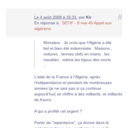
#
Le 4 août 2008 à 16:31
,
par
Kir
En réponse à :
SETIF - 8 mai 45 Appel aux
algériens
Monsieur . Je crois que l’Algérie a été
bel et bien été indemnisée . Maisons ,
voitures , fermes clefs en mains , les
meubles , même les bijoux des morts
...
L’aide de la France à l’Algérie, après
l’indépendance et pendant de nombreuses
années (je ne sais pas si ça continue
aujourd’hui) se chiffre à des milliards, et milliards
de francs.
A qui a profité cet argent ?
Parler de "repentance", ça donne dans le