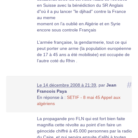
en Suisse avec la bénédiction du SR Anglais
d"où il a pu lancer "le djihad" contre la France
au meme
moment on l’a oublié en Algérie et en Syrie
encore sous controle Français
L’armée française, la gendarmerie, tout ce qui
peut porter une arme (la population européenne
de 17 à 45 ans a été mobilisée) est occupée de
l’autre coté du Rhin .
Les émeutiers tuent 108 personnes, en général
des isolés (dans des fermes ou des maisons
#
Le 14 décembre 2008 à 21:39
,
par
Jean
forestières) dont un curé qui veillait un
Francois Paya
agonisant, et pillent tout ce qu’ils peuvent Le
En réponse à :
SETIF - 8 mai 45 Appel aux
secrétaire de la section communiste de Sétif à
algériens
les deux poignets tranchés .
La répression est féroce : mais souvent pas
La propagande pro FLN qui est fort bien faite
tuées au hasard, contrairement à la
magnifia cette révolte au point d’en faire un
propagande, mais étaient soit mêlées à une
génocide chiffré à 45.000 personnes par la radio
foule en furie meurtrière, souvent assiégeant
du Caire, et qui servira ensuite d’alibi à toutes