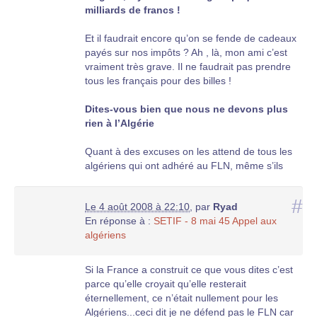
milliards de francs !
Et il faudrait encore qu’on se fende de cadeaux
payés sur nos impôts ? Ah , là, mon ami c’est
vraiment très grave. Il ne faudrait pas prendre
tous les français pour des billes !
Dites-vous bien que nous ne devons plus
rien à l’Algérie
Quant à des excuses on les attend de tous les
algériens qui ont adhéré au FLN, même s’ils
n’ont fait que l’accepter, pour obtenir une liberté
qu’ils n’ont toujours pas trouvée.
#
Le 4 août 2008 à 22:10
,
par
Ryad
En réponse à :
SETIF - 8 mai 45 Appel aux
algériens
Si la France a construit ce que vous dites c’est
parce qu’elle croyait qu’elle resterait
éternellement, ce n’était nullement pour les
Algériens...ceci dit je ne défend pas le FLN car