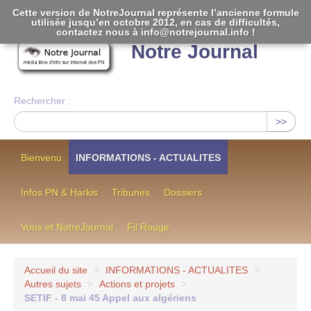
Cette version de NotreJournal représente l’ancienne formule
utilisée jusqu’en octobre 2012, en cas de difficultés,
[
]
contactez nous à info@notrejournal.info !
Notre Journal
Rechercher :
>>
Bienvenu
INFORMATIONS - ACTUALITES
Infos PN & Harkis
Tribunes
Dossiers
Vous et NotreJournal
Fil Rouge
Accueil du site
>
INFORMATIONS - ACTUALITES
>
Autres sujets
>
Actions et projets
>
SETIF - 8 mai 45 Appel aux algériens