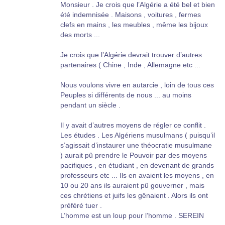
Monsieur . Je crois que l’Algérie a été bel et bien
été indemnisée . Maisons , voitures , fermes
clefs en mains , les meubles , même les bijoux
des morts ...
Je crois que l’Algérie devrait trouver d’autres
partenaires ( Chine , Inde , Allemagne etc ...
Nous voulons vivre en autarcie , loin de tous ces
Peuples si différents de nous ... au moins
pendant un siècle .
Il y avait d’autres moyens de régler ce conflit .
Les études . Les Algériens musulmans ( puisqu’il
s’agissait d’instaurer une théocratie musulmane
) aurait pû prendre le Pouvoir par des moyens
pacifiques , en étudiant , en devenant de grands
professeurs etc ... Ils en avaient les moyens , en
10 ou 20 ans ils auraient pû gouverner , mais
ces chrétiens et juifs les gênaient . Alors ils ont
préféré tuer .
L’homme est un loup pour l’homme . SEREIN