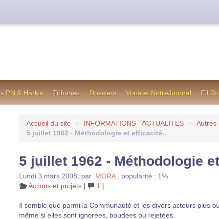
cienne formule utilisée jusqu’en octobre 2012, en cas de difficul
os PN & Harkis
Tribunes
Dossiers
Vous et NotreJournal
Fil R
Accueil du site
>
INFORMATIONS - ACTUALITES
>
Autres 
5 juillet 1962 - Méthodologie et efficacité..
5 juillet 1962 - Méthodologie et 
Lundi 3 mars 2008
,
par
MORA
,
popularité : 1%
Actions et projets
|
1
|
Il semble que parmi la Communauté et les divers acteurs plus o
même si elles sont ignorées, boudées ou rejetées.