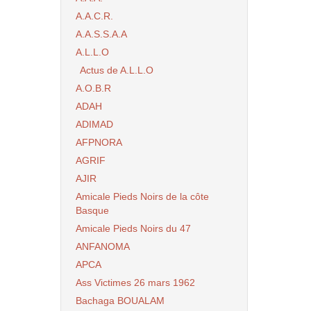
A.A.C.R.
A.A.S.S.A.A
A.L.L.O
Actus de A.L.L.O
A.O.B.R
ADAH
ADIMAD
AFPNORA
AGRIF
AJIR
Amicale Pieds Noirs de la côte
Basque
Amicale Pieds Noirs du 47
ANFANOMA
APCA
Ass Victimes 26 mars 1962
Bachaga BOUALAM