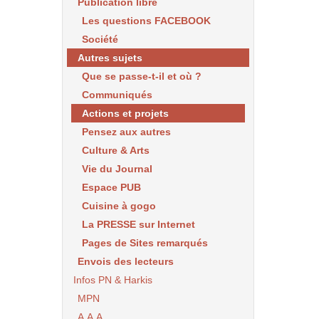
Publication libre
Les questions FACEBOOK
Société
Autres sujets
Que se passe-t-il et où ?
Communiqués
Actions et projets
Pensez aux autres
Culture & Arts
Vie du Journal
Espace PUB
Cuisine à gogo
La PRESSE sur Internet
Pages de Sites remarqués
Envois des lecteurs
Infos PN & Harkis
MPN
A.A.A.