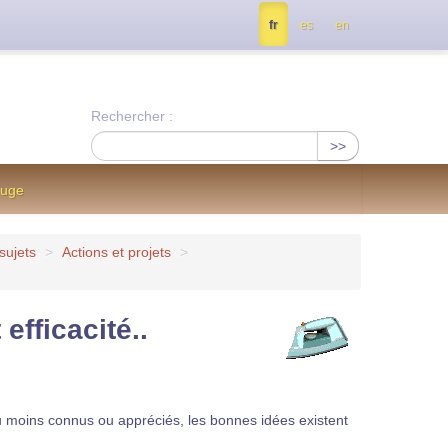
tés, contactez nous à info@notrejournal.info !
fr
es
en
Rechercher :
>>
ouge
sujets
>
Actions et projets
>
efficacité..
u moins connus ou appréciés, les bonnes idées existent