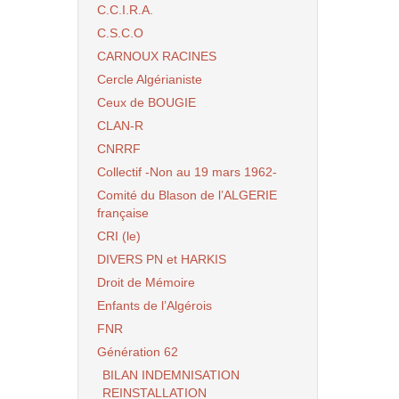
C.C.I.R.A.
C.S.C.O
CARNOUX RACINES
Cercle Algérianiste
Ceux de BOUGIE
CLAN-R
CNRRF
Collectif -Non au 19 mars 1962-
Comité du Blason de l’ALGERIE
française
CRI (le)
DIVERS PN et HARKIS
Droit de Mémoire
Enfants de l’Algérois
FNR
Génération 62
BILAN INDEMNISATION
REINSTALLATION