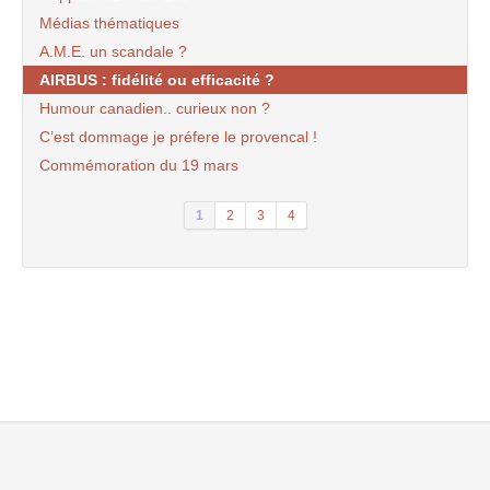
Médias thématiques
A.M.E. un scandale ?
AIRBUS : fidélité ou efficacité ?
Humour canadien.. curieux non ?
C’est dommage je préfere le provencal !
Commémoration du 19 mars
1
2
3
4