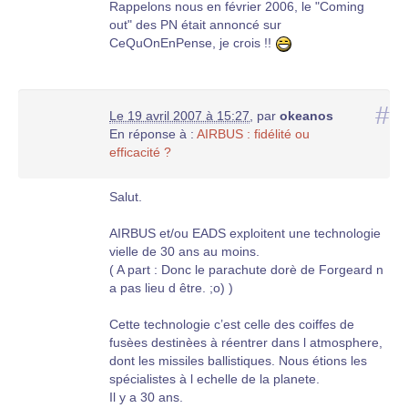
Rappelons nous en février 2006, le "Coming
out" des PN était annoncé sur
CeQuOnEnPense, je crois !!
#
Le 19 avril 2007 à 15:27
,
par
okeanos
En réponse à :
AIRBUS : fidélité ou
efficacité ?
Salut.
AIRBUS et/ou EADS exploitent une technologie
vielle de 30 ans au moins.
( A part : Donc le parachute dorè de Forgeard n
a pas lieu d être. ;o) )
Cette technologie c’est celle des coiffes de
fusèes destinèes à réentrer dans l atmosphere,
dont les missiles ballistiques. Nous étions les
spécialistes à l echelle de la planete.
Il y a 30 ans.