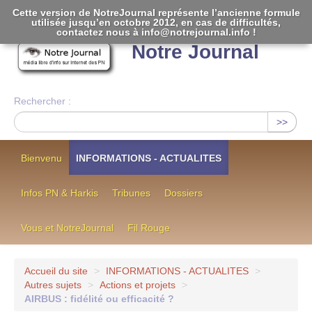
Cette version de NotreJournal représente l’ancienne formule
utilisée jusqu’en octobre 2012, en cas de difficultés,
[
]
contactez nous à info@notrejournal.info !
Notre Journal
Rechercher :
>>
Bienvenu
INFORMATIONS - ACTUALITES
Infos PN & Harkis
Tribunes
Dossiers
Vous et NotreJournal
Fil Rouge
Accueil du site
>
INFORMATIONS - ACTUALITES
>
Autres sujets
>
Actions et projets
>
AIRBUS : fidélité ou efficacité ?