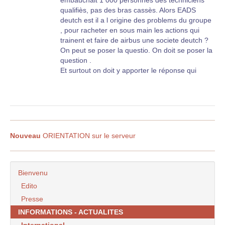
qualifiès, pas des bras cassès. Alors EADS
deutch est il a l origine des problems du groupe
, pour racheter en sous main les actions qui
trainent et faire de airbus une societe deutch ?
On peut se poser la questio. On doit se poser la
question .
Et surtout on doit y apporter le réponse qui
convient : OUI EADS deutch a voulu prendre le
controle au detriment des apporteurs d
etechnologie et de savoir faire ....
Nous croyons trop facilement qu il nous reste
quelque chose de nos technologies d avant
Nouveau
ORIENTATION sur le serveur
garde des annèes 1970.
Reste rien : l’aérotrain pris par les deutch, le
TGV plus de trente ans lui aussi, ...
La casse industrielle est une réalitè, gaut pas
Bienvenu
êtrte naïf, et rester fidele par habitude.
Edito
Presse
Fideles, oui, par atavisme, mais à ce qui fut
toujour le meilleur en nous : le génie et l’astuce.
INFORMATIONS - ACTUALITES
International