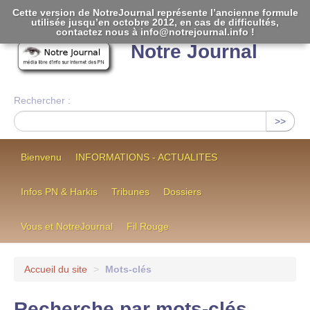
Cette version de NotreJournal représente l’ancienne formule
utilisée jusqu’en octobre 2012, en cas de difficultés,
[
]
contactez nous à info@notrejournal.info !
Notre Journal
Rechercher :
>>
Bienvenu
INFORMATIONS - ACTUALITES
Infos PN & Harkis
Tribunes
Dossiers
Vous et NotreJournal
Fil Rouge
Accueil du site
>
Mots-clés
Recherche par mots-clés