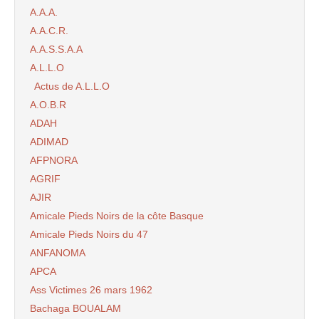
A.A.A.
A.A.C.R.
A.A.S.S.A.A
A.L.L.O
Actus de A.L.L.O
A.O.B.R
ADAH
ADIMAD
AFPNORA
AGRIF
AJIR
Amicale Pieds Noirs de la côte Basque
Amicale Pieds Noirs du 47
ANFANOMA
APCA
Ass Victimes 26 mars 1962
Bachaga BOUALAM