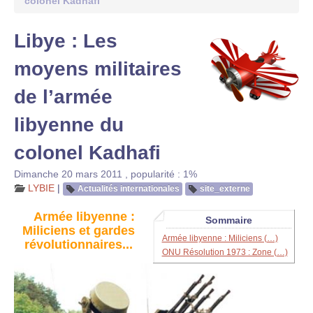
colonel Kadhafi
Libye : Les
moyens militaires
de l’armée
libyenne du
colonel Kadhafi
Dimanche 20 mars 2011
,
popularité : 1%
LYBIE
|
Actualités internationales
site_externe
Armée libyenne :
Sommaire
Miliciens et gardes
Armée libyenne : Miliciens (…)
révolutionnaires...
ONU Résolution 1973 : Zone (…)