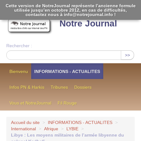
Cette version de NotreJournal représente l’ancienne formule
utilisée jusqu’en octobre 2012, en cas de difficultés,
[
]
contactez nous à info@notrejournal.info !
Notre Journal
Rechercher :
>>
Bienvenu
INFORMATIONS - ACTUALITES
Infos PN & Harkis
Tribunes
Dossiers
Vous et NotreJournal
Fil Rouge
Accueil du site
>
INFORMATIONS - ACTUALITES
>
International
>
Afrique
>
LYBIE
>
Libye : Les moyens militaires de l’armée libyenne du