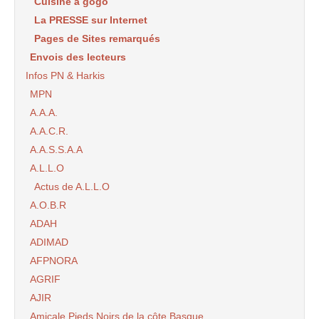
Cuisine à gogo
La PRESSE sur Internet
Pages de Sites remarqués
Envois des lecteurs
Infos PN & Harkis
MPN
A.A.A.
A.A.C.R.
A.A.S.S.A.A
A.L.L.O
Actus de A.L.L.O
A.O.B.R
ADAH
ADIMAD
AFPNORA
AGRIF
AJIR
Amicale Pieds Noirs de la côte Basque