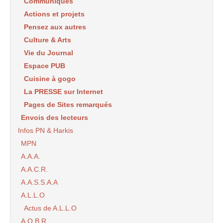
Communiqués
Actions et projets
Pensez aux autres
Culture & Arts
Vie du Journal
Espace PUB
Cuisine à gogo
La PRESSE sur Internet
Pages de Sites remarqués
Envois des lecteurs
Infos PN & Harkis
MPN
A.A.A.
A.A.C.R.
A.A.S.S.A.A
A.L.L.O
Actus de A.L.L.O
A.O.B.R