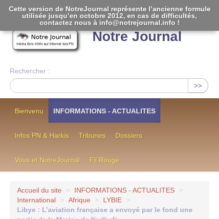
Cette version de NotreJournal représente l’ancienne formule
utilisée jusqu’en octobre 2012, en cas de difficultés,
[
]
contactez nous à info@notrejournal.info !
Notre Journal
Rechercher :
>>
Bienvenu
INFORMATIONS - ACTUALITES
Infos PN & Harkis
Tribunes
Dossiers
Vous et NotreJournal
Fil Rouge
Accueil du site
>
INFORMATIONS - ACTUALITES
>
International
>
Afrique
>
LYBIE
>
Libye : L’aviation française a envoyé par le fond une