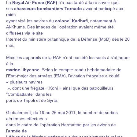
La
Royal Air Force (RAF)
n’a pas tardé à faire savoir que
ses
chasseurs bombardiers Tornado
avaient participé aux
raids
ayant visé les navires du
colonel Kadhaf
i, notamment à
Al-Khums. Des images de l’opération avaient même été
diffusées via le site
Internet du ministère britannique de la Défense (MoD) dès le 20
mai.
Mais les appareils de la RAF n’ont pas été les seuls à s’attaquer
à la
marine libyenne.
Selon le compte-rendu hebdomadaire de
l’Etat-major des armées (EMA), l’aviation française a coulé
« plusieurs navires
», dont une frégate « Koni » ainsi que des patrouilleurs
"Combattante" dans les
ports de Tripoli et de Syrte.
Globalement, du 19 au 26 mai 2011, le nombre de sorties
aériennes effectuées
dans le cadre de l’opération Harmattan par les avions de
l’
armée de