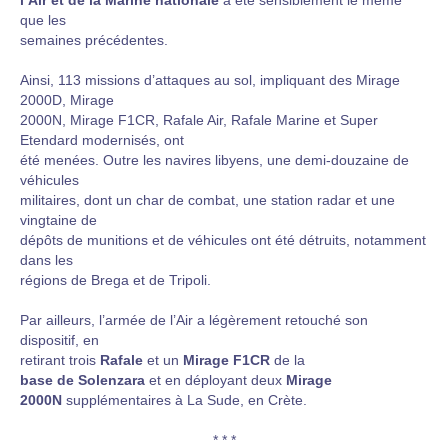
l’Air et de la Marine nationale
a été sensiblement le même
que les
semaines précédentes.
Ainsi, 113 missions d’attaques au sol, impliquant des Mirage
2000D, Mirage
2000N, Mirage F1CR, Rafale Air, Rafale Marine et Super
Etendard modernisés, ont
été menées. Outre les navires libyens, une demi-douzaine de
véhicules
militaires, dont un char de combat, une station radar et une
vingtaine de
dépôts de munitions et de véhicules ont été détruits, notamment
dans les
régions de Brega et de Tripoli.
Par ailleurs, l’armée de l’Air a légèrement retouché son
dispositif, en
retirant trois
Rafale
et un
Mirage F1CR
de la
base de Solenzara
et en déployant deux
Mirage
2000N
supplémentaires à La Sude, en Crète.
* * *