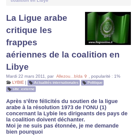
coalition en Libye
La Ligue arabe
critique les
frappes
aériennes de la coalition en
Libye
Mardi 22 mars 2011
,
par
Allezou...bIda ✞
,
popularité : 1%
LYBIE
|
Actualités internationales
Politique
site_externe
Après s’être félicités du soutien de la ligue
arabe à la résolution 1973 de l’ONU (1)
concernant la Lybie les dirigeants des pays de
la coalition doivent déchanter.
Moi je ne suis pas étonnée, je me demande
bien pourquoi