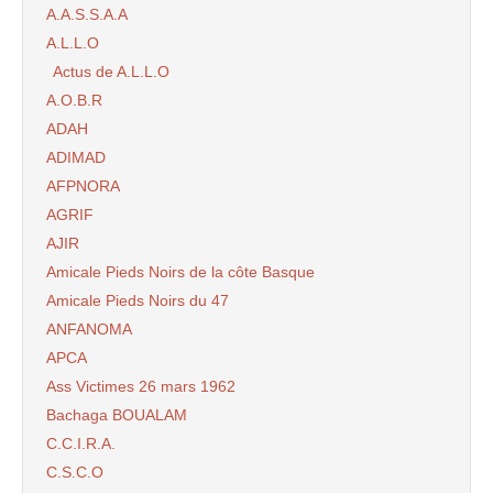
A.A.S.S.A.A
A.L.L.O
Actus de A.L.L.O
A.O.B.R
ADAH
ADIMAD
AFPNORA
AGRIF
AJIR
Amicale Pieds Noirs de la côte Basque
Amicale Pieds Noirs du 47
ANFANOMA
APCA
Ass Victimes 26 mars 1962
Bachaga BOUALAM
C.C.I.R.A.
C.S.C.O