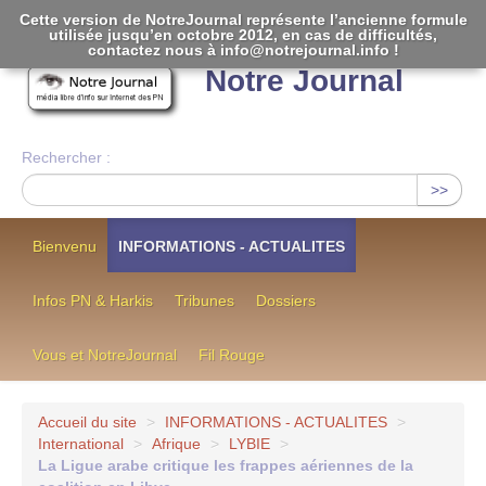
Cette version de NotreJournal représente l’ancienne formule
utilisée jusqu’en octobre 2012, en cas de difficultés,
[
]
contactez nous à info@notrejournal.info !
Notre Journal
Rechercher :
>>
Bienvenu
INFORMATIONS - ACTUALITES
Infos PN & Harkis
Tribunes
Dossiers
Vous et NotreJournal
Fil Rouge
Accueil du site
>
INFORMATIONS - ACTUALITES
>
International
>
Afrique
>
LYBIE
>
La Ligue arabe critique les frappes aériennes de la