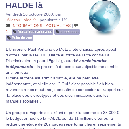
HALDE là
Vendredi 16 octobre 2009
,
par
Allezou...bIda ✞
,
popularité : 1%
INFORMATIONS - ACTUALITES
|
1
|
Actualités nationales
choixboost
Point de vue
L’Université Paul-Verlaine de Metz a été choisie, après appel
d’offres, par la HALDE (Haute Autorité de Lutte contre La
Discrimination et pour l’Égalité), autorité
administrative
indépendante
- la proximité de ces deux adjectifs me semble
antinomique ;
si cette autorité est administrative, elle ne peut être
indépendante, et si elle est.. ? Oui ! c’est possible ! ah bien-
revenons à nos moutons , donc afin de concocter un rapport sur
"la place des stéréotypes et des discriminations dans les
manuels scolaires".
Un groupe d’Experts s’est réuni et pour la somme de 38 000 € -
le budget annuel de la HALDE est de 11 millions d’euros- a
rédigé une étude de 207 pages répertoriant les enseignements