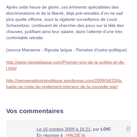
Après cette heure de gloire, ces éminents spécialistes des
discriminations et de la liberté, déjà pré-retraités d’on ne sait
plus quelle officine, sous la vigilante surveillance de Louis
Schwzeitzer, continuent de chercher des poux sur la tête des
chauves, justifiant ainsi leur salaire, dans l’attente d’une très
confortable retraite.
(source Marianne - Riposte laïque - Pensées d’outre-politique)
http://www.ripostelaique.com/Premier-prix-de-la-sottise-et-de-
l.html
http://penseesdoutrepolitique.wordpress.com/2009/04/29/la-
halde-se-mele-du-reglement-interieur-de-la-nouvelle-star/
Vos commentaires
#
Le 16 octobre 2009 à 16:21
,
par
LOIC
En réponse à :
HALDE là