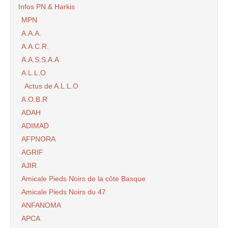
Infos PN & Harkis
MPN
A.A.A.
A.A.C.R.
A.A.S.S.A.A
A.L.L.O
Actus de A.L.L.O
A.O.B.R
ADAH
ADIMAD
AFPNORA
AGRIF
AJIR
Amicale Pieds Noirs de la côte Basque
Amicale Pieds Noirs du 47
ANFANOMA
APCA