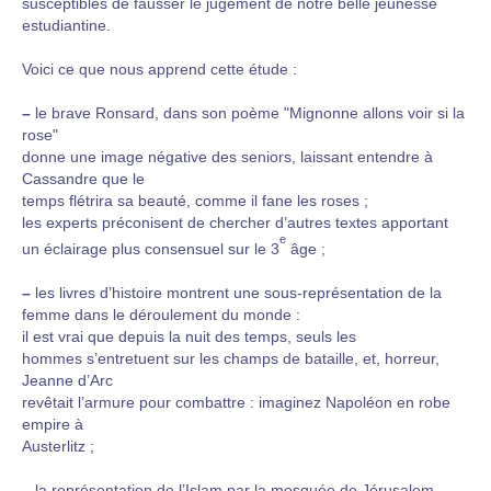
susceptibles de fausser le jugement de notre belle jeunesse
estudiantine.
Voici ce que nous apprend cette étude :
–
le brave Ronsard, dans son poème "Mignonne allons voir si la
rose"
donne une image négative des seniors, laissant entendre à
Cassandre que le
temps flétrira sa beauté, comme il fane les roses ;
les experts préconisent de chercher d’autres textes apportant
e
un éclairage plus consensuel sur le 3
âge ;
–
les livres d’histoire montrent une sous-représentation de la
femme dans le déroulement du monde :
il est vrai que depuis la nuit des temps, seuls les
hommes s’entretuent sur les champs de bataille, et, horreur,
Jeanne d’Arc
revêtait l’armure pour combattre : imaginez Napoléon en robe
empire à
Austerlitz ;
–
la représentation de l’Islam par la mosquée de Jérusalem