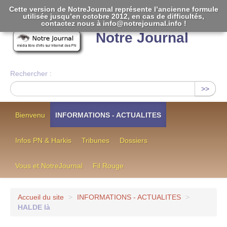
Cette version de NotreJournal représente l’ancienne formule
utilisée jusqu’en octobre 2012, en cas de difficultés,
[
]
contactez nous à info@notrejournal.info !
Notre Journal
Rechercher :
>>
Bienvenu
INFORMATIONS - ACTUALITES
Infos PN & Harkis
Tribunes
Dossiers
Vous et NotreJournal
Fil Rouge
Accueil du site
>
INFORMATIONS - ACTUALITES
>
HALDE là