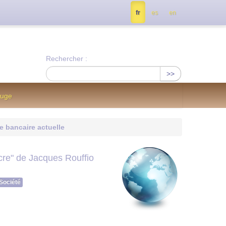
tés, contactez nous à info@notrejournal.info !
fr
es
en
Rechercher :
>>
ouge
re bancaire actuelle
cre" de Jacques Rouffio
Société