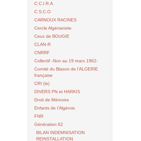
C.C.I.R.A.
C.S.C.O
CARNOUX RACINES
Cercle Algérianiste
Ceux de BOUGIE
CLAN-R
CNRRF
Collectif -Non au 19 mars 1962-
Comité du Blason de l’ALGERIE
française
CRI (le)
DIVERS PN et HARKIS
Droit de Mémoire
Enfants de l’Algérois
FNR
Génération 62
BILAN INDEMNISATION
REINSTALLATION