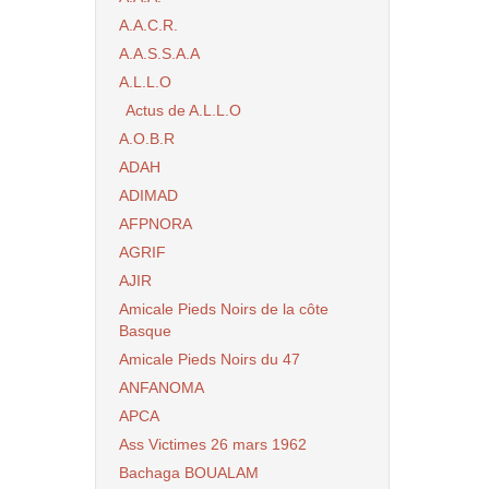
A.A.C.R.
A.A.S.S.A.A
A.L.L.O
Actus de A.L.L.O
A.O.B.R
ADAH
ADIMAD
AFPNORA
AGRIF
AJIR
Amicale Pieds Noirs de la côte
Basque
Amicale Pieds Noirs du 47
ANFANOMA
APCA
Ass Victimes 26 mars 1962
Bachaga BOUALAM