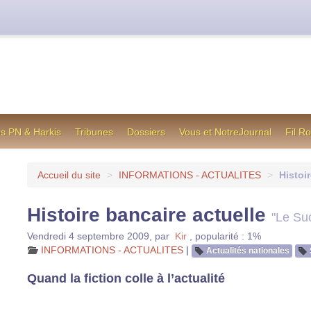
cienne formule utilisée jusqu’en octobre 2012, en cas de difficul
os PN & Harkis
Tribunes
Dossiers
Vous et NotreJournal
Fil R
Accueil du site
>
INFORMATIONS - ACTUALITES
>
Histoi
Histoire bancaire actuelle
"Le Su
Vendredi 4 septembre 2009
,
par
Kir
,
popularité : 1%
INFORMATIONS - ACTUALITES
|
Actualités nationales
Quand la fiction colle à l’actualité