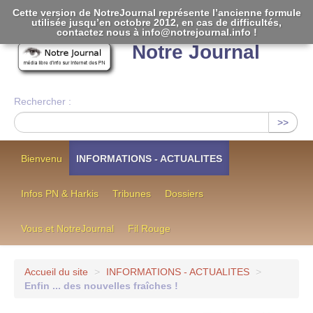
Cette version de NotreJournal représente l’ancienne formule
utilisée jusqu’en octobre 2012, en cas de difficultés,
[
]
contactez nous à info@notrejournal.info !
Notre Journal
Rechercher :
>>
Bienvenu
INFORMATIONS - ACTUALITES
Infos PN & Harkis
Tribunes
Dossiers
Vous et NotreJournal
Fil Rouge
Accueil du site
>
INFORMATIONS - ACTUALITES
>
Enfin ... des nouvelles fraîches !