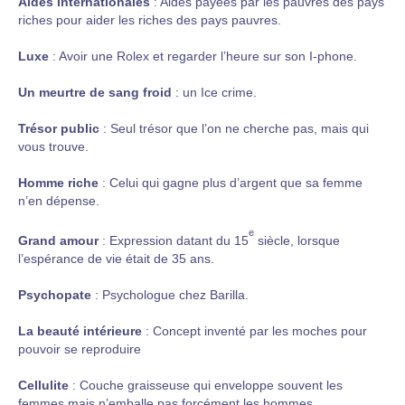
Aides internationales
: Aides payées par les pauvres des pays
riches pour aider les riches des pays pauvres.
Luxe
: Avoir une Rolex et regarder l’heure sur son I-phone.
Un meurtre de sang froid
: un Ice crime.
Trésor public
: Seul trésor que l’on ne cherche pas, mais qui
vous trouve.
Homme riche
: Celui qui gagne plus d’argent que sa femme
n’en dépense.
e
Grand amour
: Expression datant du 15
siècle, lorsque
l’espérance de vie était de 35 ans.
Psychopate
: Psychologue chez Barilla.
La beauté intérieure
: Concept inventé par les moches pour
pouvoir se reproduire
Cellulite
: Couche graisseuse qui enveloppe souvent les
femmes mais n’emballe pas forcément les hommes