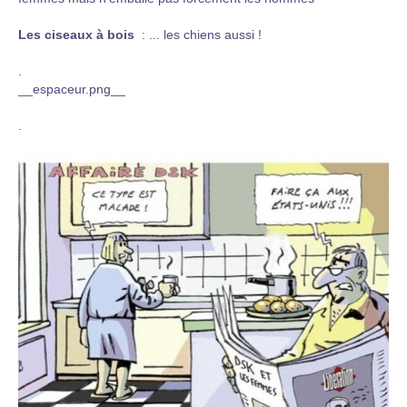
Les ciseaux à bois
: ... les chiens aussi !
.
__espaceur.png__
.