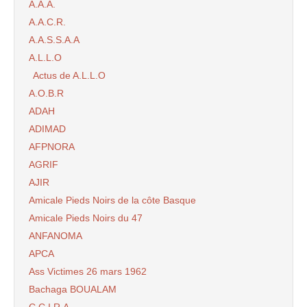
A.A.A.
A.A.C.R.
A.A.S.S.A.A
A.L.L.O
Actus de A.L.L.O
A.O.B.R
ADAH
ADIMAD
AFPNORA
AGRIF
AJIR
Amicale Pieds Noirs de la côte Basque
Amicale Pieds Noirs du 47
ANFANOMA
APCA
Ass Victimes 26 mars 1962
Bachaga BOUALAM
C.C.I.R.A.