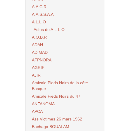
A.A.C.R.
A.A.S.S.A.A
A.L.L.O
Actus de A.L.L.O
A.O.B.R
ADAH
ADIMAD
AFPNORA
AGRIF
AJIR
Amicale Pieds Noirs de la côte
Basque
Amicale Pieds Noirs du 47
ANFANOMA
APCA
Ass Victimes 26 mars 1962
Bachaga BOUALAM