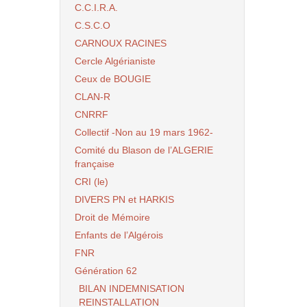
C.C.I.R.A.
C.S.C.O
CARNOUX RACINES
Cercle Algérianiste
Ceux de BOUGIE
CLAN-R
CNRRF
Collectif -Non au 19 mars 1962-
Comité du Blason de l’ALGERIE
française
CRI (le)
DIVERS PN et HARKIS
Droit de Mémoire
Enfants de l’Algérois
FNR
Génération 62
BILAN INDEMNISATION
REINSTALLATION