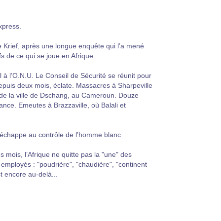
xpress.
e Krief, après une longue enquête qui l’a mené
s de ce qui se joue en Afrique.
 à l’O.N.U. Le Conseil de Sécurité se réunit pour
 depuis deux mois, éclate. Massacres à Sharpeville
r de la ville de Dschang, au Cameroun. Douze
nce. Emeutes à Brazzaville, où Balali et
n n’échappe au contrôle de l’homme blanc
mois, l’Afrique ne quitte pas la "une" des
é employés : "poudrière", "chaudière", "continent
t encore au-delà...