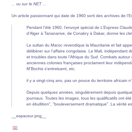
... vu sur le NET ...
Un article passionnant qui date de 1960 sorti des archives de l’E
Pendant l’été 1960, l’envoyé spécial de L’Express Claud
d’Alger à Tananarive, de Conakry à Dakar, donne les clef
Le sultan du Maroc revendique la Mauritanie et fait appel
délibérer sur l’affaire congolaise. Le Mali, indépendant
et troubles dans toute l’Afrique du Sud. Combats autou
anciennes colonies françaises proclament leur indépenda
M’Bochis s’entretuent, etc.
il y a vingt-cinq ans, pas un pouce du territoire africai
Depuis quelques années, singulièrement depuis quelques 
journaux. Toutes les images, tous les qualificatifs ont ét
en ébullition", "bouleversement dramatique". La vérité es
__espaceur.png__
[
1
]