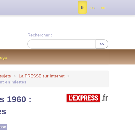
tés, contactez nous à info@notrejournal.info !
fr
es
en
Rechercher :
>>
ouge
sujets
>
La PRESSE sur Internet
>
nt en miettes
s 1960 :
es
esse