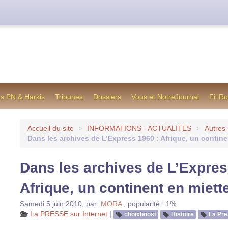
cienne formule utilisée jusqu’en octobre 2012, en cas de difficul
os PN & Harkis
Tribunes
Dossiers
Vous et NotreJournal
Fil R
Accueil du site
>
INFORMATIONS - ACTUALITES
>
Autres 
Dans les archives de L’Express 1960 : Afrique, un contine
Dans les archives de L’Expres
Afrique, un continent en miett
Samedi 5 juin 2010
,
par
MORA
,
popularité : 1%
La PRESSE sur Internet
|
choixboost
Histoire
La Pr