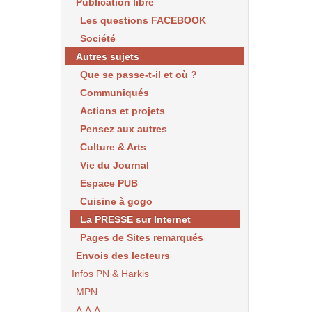
Publication libre
Les questions FACEBOOK
Société
Autres sujets
Que se passe-t-il et où ?
Communiqués
Actions et projets
Pensez aux autres
Culture & Arts
Vie du Journal
Espace PUB
Cuisine à gogo
La PRESSE sur Internet
Pages de Sites remarqués
Envois des lecteurs
Infos PN & Harkis
MPN
A.A.A.