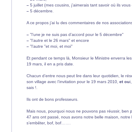
–
5 juillet (mes cousins, j’aimerais tant savoir où ils vous 
–
5 décembre.
A ce propos j’ai lu des commentaires de nos association
–
"l’une je ne suis pas d’accord pour le 5 décembre"
–
"l’autre et le 26 mars" et encore
–
"l’autre "et moi, et moi"
Et pendant ce temps là, Monsieur le Ministre enverra les 
19 mars, il en a pris date.
Chacun d’entre nous peut lire dans leur quotidien, le 
son village avec l’invitation pour le 19 mars 2010,
et ou
i
sais !.
Ils ont de bons professeurs.
Mais nous, pourquoi nous ne pouvons pas réussir, ben
47 ans ont passé, nous avons notre belle maison, notre 
s’embêter, bof, bof…….