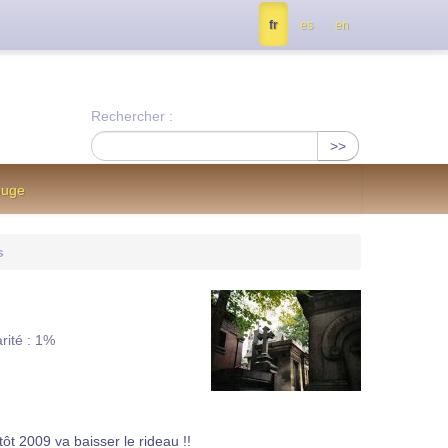
tés, contactez nous à info@notrejournal.info !
fr
es
en
Rechercher :
>>
ouge
s
rité : 1%
ôt 2009 va baisser le rideau !!