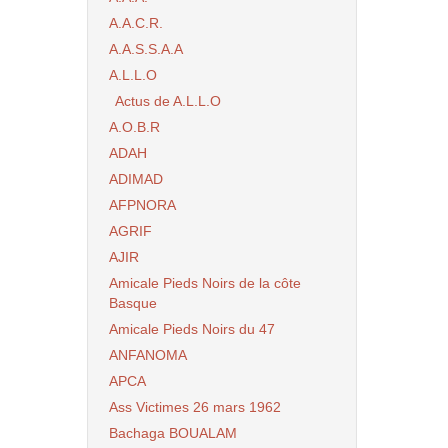
A.A.C.R.
A.A.S.S.A.A
A.L.L.O
Actus de A.L.L.O
A.O.B.R
ADAH
ADIMAD
AFPNORA
AGRIF
AJIR
Amicale Pieds Noirs de la côte
Basque
Amicale Pieds Noirs du 47
ANFANOMA
APCA
Ass Victimes 26 mars 1962
Bachaga BOUALAM