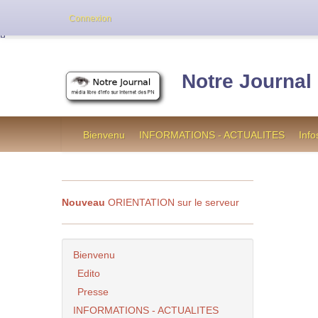
Cette version de NotreJournal représente l’an
Connexion
[
]
Notre Journal
Bienvenu
INFORMATIONS - ACTUALITES
Info
Nouveau
ORIENTATION sur le serveur
Bienvenu
Edito
Presse
INFORMATIONS - ACTUALITES