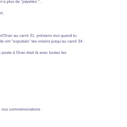
n’a plus de "
pépétes
."...
ot,
 d’Oran au carré 31, préviens moi quand tu
ls ont "expulsés" tes voisins jusqu’au carré 34.
n poste à Oran était là avec toutes les
 de nos commémorations :