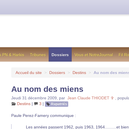
cienne formule utilisée jusqu’en octobre 2012, en cas de difficul
s PN & Harkis
Tribunes
Dossiers
Vous et NotreJournal
Fil R
Accueil du site
>
Dossiers
>
Destins
>
Au nom des mien
Au nom des miens
Jeudi 31 décembre 2009
,
par
Jean Claude THIODET ✞
,
popula
Destins
|
3
|
Rapatriés
Paule Perez-Famery communique :
Les années passent 1962, puis 1963, 1964..........et bient