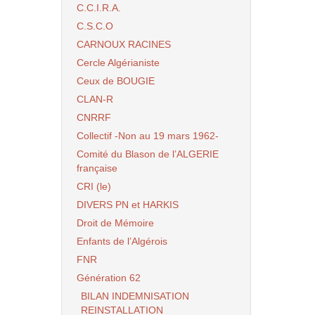
C.C.I.R.A.
C.S.C.O
CARNOUX RACINES
Cercle Algérianiste
Ceux de BOUGIE
CLAN-R
CNRRF
Collectif -Non au 19 mars 1962-
Comité du Blason de l’ALGERIE
française
CRI (le)
DIVERS PN et HARKIS
Droit de Mémoire
Enfants de l’Algérois
FNR
Génération 62
BILAN INDEMNISATION
REINSTALLATION