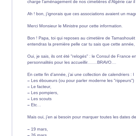
charge l’aménagement de nos cimetières d’Algérie car il 
Ah ! bon, j’ignorais que ces associations avaient un mag
Merci Monsieur le Ministre pour cette information.
Bon ! Papa, toi qui reposes au cimetière de Tamashouët
entendras la première pelle car tu sais que cette année, i
Oui, je sais, ils ont été "relogés" : le Consul de France e
personnalités pour les accueillir........BRAVO....
En cette fin d’année, j’ai une collection de calendriers : l
–
Les éboueurs (ou pour parler moderne les "rippeurs")
–
Le facteur,
–
Les pompiers,
–
Les scouts
–
Etc…
Mais oui, j’en ai besoin pour marquer toutes les dates
–
19 mars,
–
26 mars,