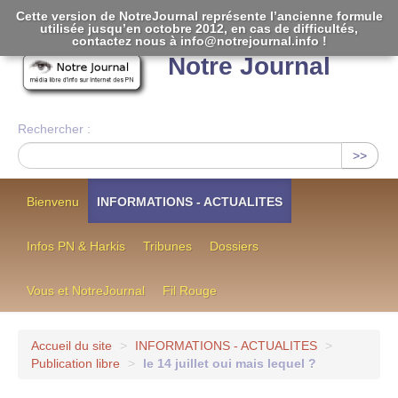
Cette version de NotreJournal représente l’ancienne formule
utilisée jusqu’en octobre 2012, en cas de difficultés,
[
]
contactez nous à info@notrejournal.info !
Notre Journal
Rechercher :
>>
Bienvenu
INFORMATIONS - ACTUALITES
Infos PN & Harkis
Tribunes
Dossiers
Vous et NotreJournal
Fil Rouge
Accueil du site
>
INFORMATIONS - ACTUALITES
>
Publication libre
>
le 14 juillet oui mais lequel ?