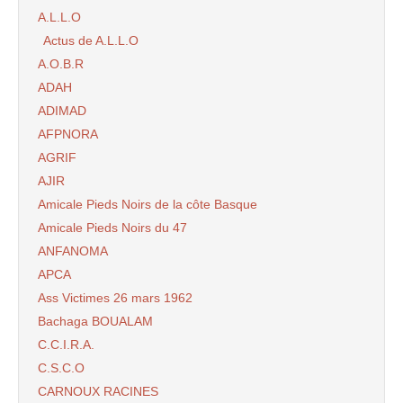
A.L.L.O
Actus de A.L.L.O
A.O.B.R
ADAH
ADIMAD
AFPNORA
AGRIF
AJIR
Amicale Pieds Noirs de la côte Basque
Amicale Pieds Noirs du 47
ANFANOMA
APCA
Ass Victimes 26 mars 1962
Bachaga BOUALAM
C.C.I.R.A.
C.S.C.O
CARNOUX RACINES