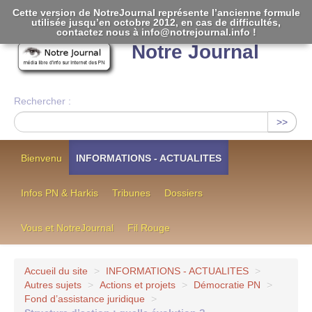
Cette version de NotreJournal représente l’ancienne formule
utilisée jusqu’en octobre 2012, en cas de difficultés,
[
]
contactez nous à info@notrejournal.info !
Notre Journal
Rechercher :
>>
Bienvenu
INFORMATIONS - ACTUALITES
Infos PN & Harkis
Tribunes
Dossiers
Vous et NotreJournal
Fil Rouge
Accueil du site
>
INFORMATIONS - ACTUALITES
>
Autres sujets
>
Actions et projets
>
Démocratie PN
>
Fond d’assistance juridique
>