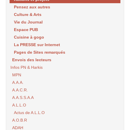
Pensez aux autres
Culture & Arts
Vie du Journal
Espace PUB
Cuisine à gogo
La PRESSE sur Internet
Pages de Sites remarqués
Envois des lecteurs
Infos PN & Harkis
MPN
A.A.A.
A.A.C.R.
A.A.S.S.A.A
A.L.L.O
Actus de A.L.L.O
A.O.B.R
ADAH