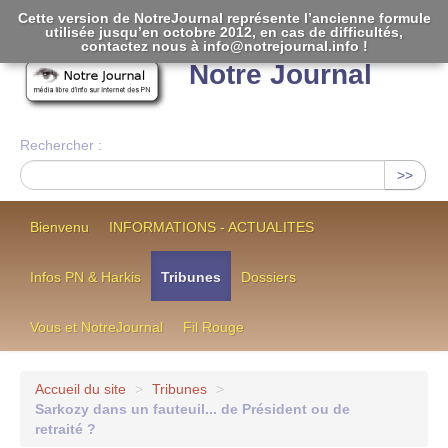
Cette version de NotreJournal représente l’ancienne formule
utilisée jusqu’en octobre 2012, en cas de difficultés,
[
]
contactez nous à info@notrejournal.info !
Notre Journal
Rechercher :
>>
Bienvenu
INFORMATIONS - ACTUALITES
Infos PN & Harkis
Tribunes
Dossiers
Vous et NotreJournal
Fil Rouge
Accueil du site
>
Tribunes
>
Sarkozy dans un fauteuil... de Président ou de
retraité ?