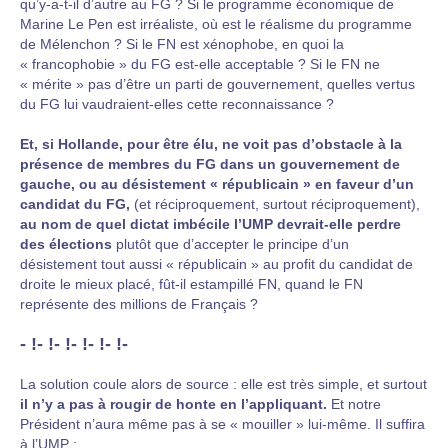
qu’y-a-t-il d’autre au FG ? Si le programme économique de
Marine Le Pen est irréaliste, où est le réalisme du programme
de Mélenchon ? Si le FN est xénophobe, en quoi la
« francophobie » du FG est-elle acceptable ? Si le FN ne
« mérite » pas d’être un parti de gouvernement, quelles vertus
du FG lui vaudraient-elles cette reconnaissance ?
Et, si Hollande, pour être élu, ne voit pas d’obstacle à la
présence de membres du FG dans un gouvernement de
gauche, ou au désistement « républicain » en faveur d’un
candidat du FG,
(et réciproquement, surtout réciproquement),
au nom de quel dictat imbécile l’UMP devrait-elle perdre
des élections
plutôt que d’accepter le principe d’un
désistement tout aussi « républicain » au profit du candidat de
droite le mieux placé, fût-il estampillé FN, quand le FN
représente des millions de Français ?
- !- !- !- !- !- !-
La solution coule alors de source : elle est très simple, et surtout
il n’y a pas à rougir de honte en l’appliquant.
Et notre
Président n’aura même pas à se « mouiller » lui-même. Il suffira
à l’UMP :