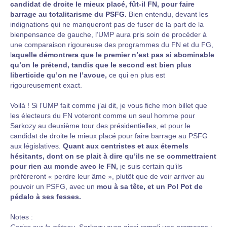
candidat de droite le mieux placé, fût-il FN, pour faire
barrage au totalitarisme du PSFG.
Bien entendu, devant les
indignations qui ne manqueront pas de fuser de la part de la
bienpensance de gauche, l’UMP aura pris soin de procéder à
une comparaison rigoureuse des programmes du FN et du FG,
l
aquelle démontrera que le premier n’est pas si abominable
qu’on le prétend, tandis que le second est bien plus
liberticide qu’on ne l’avoue,
ce qui en plus est
rigoureusement exact.
Voilà ! Si l’UMP fait comme j’ai dit, je vous fiche mon billet que
les électeurs du FN voteront comme un seul homme pour
Sarkozy au deuxième tour des présidentielles, et pour le
candidat de droite le mieux placé pour faire barrage au PSFG
aux législatives.
Quant aux centristes et aux éternels
hésitants, dont on se plait à dire qu’ils ne se commettraient
pour rien au monde avec le FN,
je suis certain qu’ils
préfèreront « perdre leur âme », plutôt que de voir arriver au
pouvoir un PSFG, avec un
mou à sa tête, et un Pol Pot de
pédalo à ses fesses.
Notes :
Cerise sur le gâteau,
Sarkozy aura ainsi rempli une promesse :