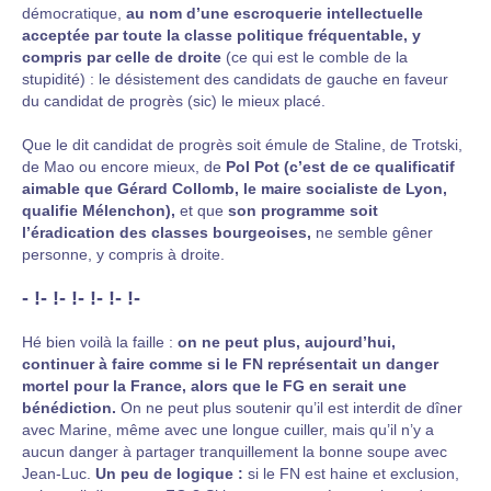
démocratique,
au nom d’une escroquerie intellectuelle
acceptée par toute la classe politique fréquentable, y
compris par celle de droite
(ce qui est le comble de la
stupidité) : le désistement des candidats de gauche en faveur
du candidat de progrès (sic) le mieux placé.
Que le dit candidat de progrès soit émule de Staline, de Trotski,
de Mao ou encore mieux, de
Pol Pot (c’est de ce qualificatif
aimable que Gérard Collomb, le maire socialiste de Lyon,
qualifie Mélenchon),
et que
son programme soit
l’éradication des classes bourgeoises,
ne semble gêner
personne, y compris à droite.
- !- !- !- !- !- !-
Hé bien voilà la faille :
on ne peut plus, aujourd’hui,
continuer à faire comme si le FN représentait un danger
mortel pour la France, alors que le FG en serait une
bénédiction.
On ne peut plus soutenir qu’il est interdit de dîner
avec Marine, même avec une longue cuiller, mais qu’il n’y a
aucun danger à partager tranquillement la bonne soupe avec
Jean-Luc.
Un peu de logique :
si le FN est haine et exclusion,