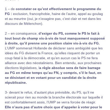
1 – de
constater ce qu’est effectivement le programme du
FG :
exclusion, francophobie, haine de l’autre, appel au goulag
et au meurtre (oui, je n’exagère pas, c’est clair et net dans les
discours de Mélenchon).
2 – en conséquence,
d’exiger du PS, comme le PS le fait à
tout bout de champ vis-à-vis de tout manquement supposé
à droite, qu’il prenne une position claire vis-à-vis du FG.
L’UMP sommerait Hollande de déclarer sans ambigüité que les
idées du FG divisent la France, qu’elles risquent de porter un
coup fatal à la démocratie, et qu’en aucun cas le PS ne fera
alliance avec des néostaliniens. Bien entendu, aux prochaines
élections législatives, l
a règle absolue sera de faire barrage
au FG en même temps qu’au FN, y compris, s’il le faut, en
se désistant et en votant pour un candidat de la droite
républicaine.
3- devant le refus, d’autant plus prévisible, du PS, qu’il ne
scierait pour rien au monde la branche électorale sur laquelle il
est confortablement assis, l’UMP se verra forcée de réagir.
Elle n’aura pas d’autre choix que d’appeler à voter pour le