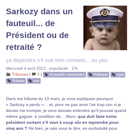
Sarkozy dans un
fauteuil... de
Président ou de
retraité ?
ça dépendra s’il suit mes conseils... ou pas.
Mercredi 4 avril 2012
,
popularité : 1%
Tribunes
|
3
|
Actualités nationales
Politique
spot
Tribune
une
Dans ma tribune du 13 mars, je vous expliquais pourquoi
« Sarkozy a perdu »… et, pour ne pas avoir l’air trop con si je
devais me tromper, je vous laissais entendre qu’il pouvait quand
même gagner, à condition de… Alors,
que doit faire notre
président sortant s’il veut à coup sûr en reprendre pour
cinq ans ?
Hé bien, je vais vous le dire, en exclusivité pour