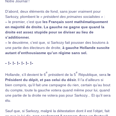
Notre Journal !
D’abord, deux éléments de fond, sans jouer vraiment pour
Sarkozy, plombent le
« président des primaires socialistes »
:
–
le premier, c’est que
les Français sont mathématiquement
en majorité de droite. La gauche ne gagne que quand la
droite est assez stupide pour se diviser au lieu de
s’additionner.
–
le deuxième, c’est que, si Sarkozy fait pousser des boutons à
une partie des électeurs de droite,
à gauche Hollande suscite
autant d’enthousiasme qu’un régime sans sel.
- !- !- !- !- !- !-
e
e
Hollande, s’il devient le 6
président de la 5
République, sera
le
Président du dépit, et pas celui du désir.
Il l’a d’ailleurs si
bien compris, qu’il fait une campagne du rien, certain qu’au bout
du compte, toute la gauche votera quand même pour lui, quand
une partie de la droite ne votera pas pour Sarkozy... Et qu’il sera
élu.
Sauf que, si Sarkozy, malgré la détestation dont il est l’objet, fait
ce que je lui dis,
non seulement il gagnera dans un fauteuil