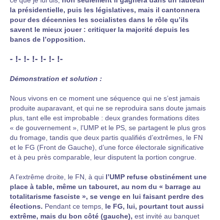
la présidentielle, puis les législatives, mais il cantonnera
pour des décennies les socialistes dans le rôle qu’ils
savent le mieux jouer : critiquer la majorité depuis les
bancs de l’opposition.
- !- !- !- !- !- !-
Démonstration et solution :
Nous vivons en ce moment une séquence qui ne s’est jamais
produite auparavant, et qui ne se reproduira sans doute jamais
plus, tant elle est improbable : deux grandes formations dites
« de gouvernement », l’UMP et le PS, se partagent le plus gros
du fromage, tandis que deux partis qualifiés d’extrêmes, le FN
et le FG (Front de Gauche), d’une force électorale significative
et à peu près comparable, leur disputent la portion congrue.
A l’extrême droite, le FN, à qui
l’UMP refuse obstinément une
place à table, même un tabouret, au nom du « barrage au
totalitarisme fasciste », se venge en lui faisant perdre des
élections.
Pendant ce temps,
le FG, lui, pourtant tout aussi
extrême, mais du bon côté (gauche),
est invité au banquet