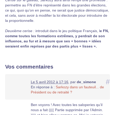
permettre au FN d’être représenté dans les grandes élections,
ce qui, quoi qu’on en pense, ne serait que justice démocratique,
et cela, sans avoir à modifier la loi électorale pour introduire de
la proportionnelle.
Deuxième cerise :
introduit dans le jeu politique Français, l
e FN,
comme toutes les formations extrêmes, y perdrait de son
influence, au fur et à mesure que ses « bonnes » idées
seraient enfin reprises par des partis plus « lisses ».
Vos commentaires
#
Le 5 avril 2012 à 17:16
,
par
de_simone
En réponse à :
Sarkozy dans un fauteuil... de
Président ou de retraité ?
Ben voyons ! Avec toutes les saloperies qu’il
nous a fait (((( Partie supprimée par l’Admin.
)))).et bien allez y comme ça. Moi je voterais