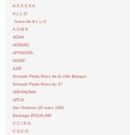
A.A.S.S.A.A
A.L.L.O
Actus de A.L.L.O
A.O.B.R
ADAH
ADIMAD
AFPNORA
AGRIF
AJIR
Amicale Pieds Noirs de la côte Basque
Amicale Pieds Noirs du 47
ANFANOMA
APCA
Ass Victimes 26 mars 1962
Bachaga BOUALAM
C.C.I.R.A.
C.S.C.O