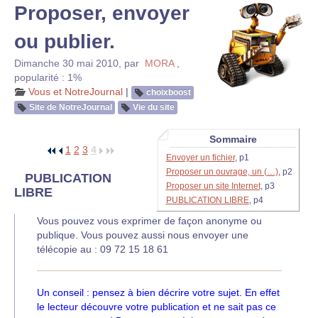
Proposer, envoyer
ou publier.
Dimanche 30 mai 2010
,
par
MORA
,
popularité : 1%
Vous et NotreJournal
|
choixboost
Site de NotreJournal
Vie du site
Sommaire
1
2
3
4
Envoyer un fichier
, p1
Proposer un ouvrage, un (…)
, p2
PUBLICATION
Proposer un site Internet
, p3
LIBRE
PUBLICATION LIBRE
, p4
Vous pouvez vous exprimer de façon anonyme ou
publique. Vous pouvez aussi nous envoyer une
télécopie au : 09 72 15 18 61
Un conseil : pensez à bien décrire votre sujet. En effet
le lecteur découvre votre publication et ne sait pas ce