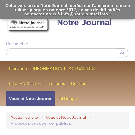
Cette version de NotreJournal représente l’ancienne formule
utilisée jusqu’en octobre 2012, en cas de difficultés,
[
]
contactez nous à info@notrejournal.info !
Notre Journal
Rechercher :
>>
Bienvenu
INFORMATIONS - ACTUALITES
Infos PN & Harkis
Tribunes
Dossiers
Vous et NotreJournal
Fil Rouge
Accueil du site
>
Vous et NotreJournal
>
Proposer, envoyer ou publier.