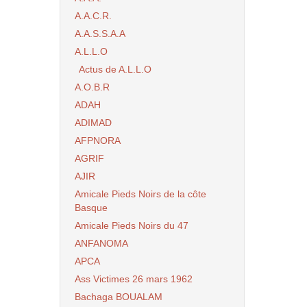
A.A.C.R.
A.A.S.S.A.A
A.L.L.O
Actus de A.L.L.O
A.O.B.R
ADAH
ADIMAD
AFPNORA
AGRIF
AJIR
Amicale Pieds Noirs de la côte
Basque
Amicale Pieds Noirs du 47
ANFANOMA
APCA
Ass Victimes 26 mars 1962
Bachaga BOUALAM