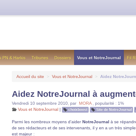
cienne formule utilisée jusqu’en octobre 2012, en cas de difficul
s PN & Harkis
Tribunes
Dossiers
Vous et NotreJournal
Fil 
Accueil du site
>
Vous et NotreJournal
>
Aidez NotreJourn
Aidez NotreJournal à augmente
Vendredi 10 septembre 2010
,
par
MORA
,
popularité : 1%
Vous et NotreJournal
|
choixboost
Site de NotreJournal
Parmi les nombreux moyens d’aider
NotreJournal
à se répandre
de ses rédacteurs et de ses intervenants, il y en a un très simple,
est majeur :