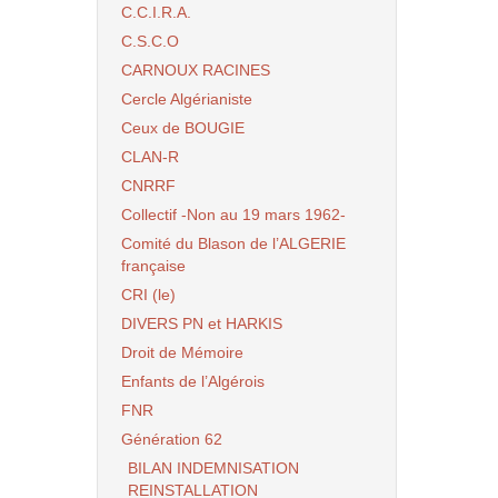
C.C.I.R.A.
C.S.C.O
CARNOUX RACINES
Cercle Algérianiste
Ceux de BOUGIE
CLAN-R
CNRRF
Collectif -Non au 19 mars 1962-
Comité du Blason de l’ALGERIE
française
CRI (le)
DIVERS PN et HARKIS
Droit de Mémoire
Enfants de l’Algérois
FNR
Génération 62
BILAN INDEMNISATION
REINSTALLATION