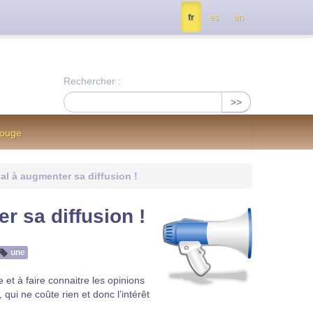
tés, contactez nous à info@notrejournal.info !
fr
es
en
Rechercher :
>>
Rouge
al à augmenter sa diffusion !
r sa diffusion !
une
 et à faire connaitre les opinions
 qui ne coûte rien et donc l’intérêt