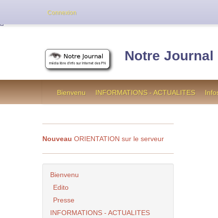
Cette version de NotreJournal représente l’an
Connexion
[
]
Notre Journal
Bienvenu
INFORMATIONS - ACTUALITES
Info
Nouveau
ORIENTATION sur le serveur
Bienvenu
Edito
Presse
INFORMATIONS - ACTUALITES