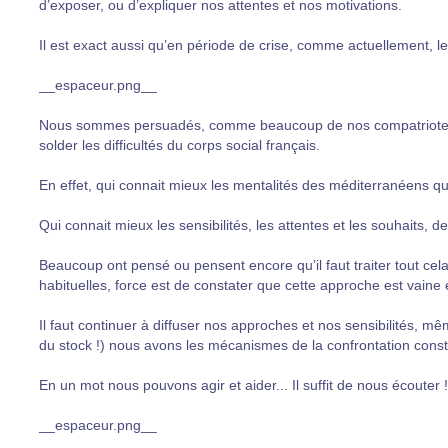
d’exposer, ou d’expliquer nos attentes et nos motivations.
Il est exact aussi qu’en période de crise, comme actuellement, les
__espaceur.png__
Nous sommes persuadés, comme beaucoup de nos compatriotes, 
solder les difficultés du corps social français.
En effet, qui connait mieux les mentalités des méditerranéens q
Qui connait mieux les sensibilités, les attentes et les souhaits, d
Beaucoup ont pensé ou pensent encore qu’il faut traiter tout ce
habituelles, force est de constater que cette approche est vaine et
Il faut continuer à diffuser nos approches et nos sensibilités, m
du stock !) nous avons les mécanismes de la confrontation constr
En un mot nous pouvons agir et aider... Il suffit de nous écouter !
__espaceur.png__