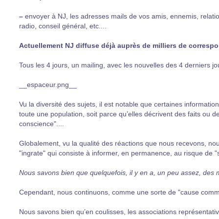
–
envoyer à NJ, les adresses mails de vos amis, ennemis, relation
radio, conseil général, etc....
Actuellement NJ diffuse déjà auprès de milliers de corresp
Tous les 4 jours, un mailing, avec les nouvelles des 4 derniers 
__espaceur.png__
Vu la diversité des sujets, il est notable que certaines informatio
toute une population, soit parce qu’elles décrivent des faits ou
conscience"....
Globalement, vu la qualité des réactions que nous recevons, no
"ingrate" qui consiste à informer, en permanence, au risque de "s
Nous savons bien que quelquefois, il y en a, un peu assez, des ma
Cependant, nous continuons, comme une sorte de "cause commun
Nous savons bien qu’en coulisses, les associations représentatives,