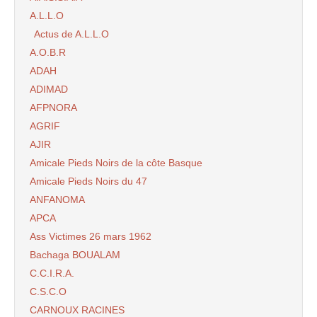
A.L.L.O
Actus de A.L.L.O
A.O.B.R
ADAH
ADIMAD
AFPNORA
AGRIF
AJIR
Amicale Pieds Noirs de la côte Basque
Amicale Pieds Noirs du 47
ANFANOMA
APCA
Ass Victimes 26 mars 1962
Bachaga BOUALAM
C.C.I.R.A.
C.S.C.O
CARNOUX RACINES