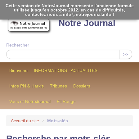
Cette version de NotreJournal représente l’ancienne formule
utilisée jusqu’en octobre 2012, en cas de difficultés,
[
]
contactez nous à info@notrejournal.info !
Notre Journal
Rechercher :
>>
Bienvenu
INFORMATIONS - ACTUALITES
Infos PN & Harkis
Tribunes
Dossiers
Vous et NotreJournal
Fil Rouge
Accueil du site
>
Mots-clés
Recherche par mots-clés