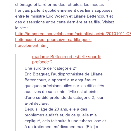
chômage et la réforme des retraites, les médias
français parlent quotidiennement des liens supposés
entre le ministre Eric Woerth et Liliane Bettencourt et
des dissensions entre cette dernière et sa fille. Visitez
le site :
[
http://tempsreel.nouvelobs.com/actualite/societe/20101011.OB
bettencourt-veut-poursuivre-sa-fille-pour-
harcelement.html
]
madame Bettencourt est elle sourde
profonde ?
Une surdité de "catégorie 2"
Eric Bizaguet, l’audioprothésiste de Liliane
Bettencourt, a apporté aux enquêteurs
quelques précisions utiles sur les difficultés
auditives de sa cliente. "Elle est atteinte
d’une surdité profonde de catégorie 2, leur
a-t-il déclaré.
Depuis l’âge de 20 ans, elle a des
problèmes auditifs et, de ce qu’elle m’a
expliqué, cela fait suite à une tuberculose et
à un traitement médicamenteux. [Elle] a