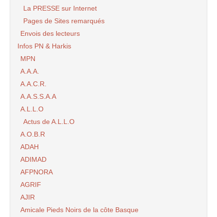
La PRESSE sur Internet
Pages de Sites remarqués
Envois des lecteurs
Infos PN & Harkis
MPN
A.A.A.
A.A.C.R.
A.A.S.S.A.A
A.L.L.O
Actus de A.L.L.O
A.O.B.R
ADAH
ADIMAD
AFPNORA
AGRIF
AJIR
Amicale Pieds Noirs de la côte Basque