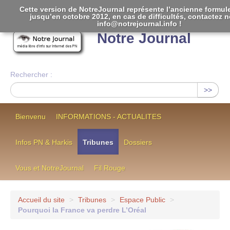
Cette version de NotreJournal représente l’ancienne formule
jusqu’en octobre 2012, en cas de difficultés, contactez 
[
]
info@notrejournal.info !
Notre Journal
Rechercher :
>>
Bienvenu
INFORMATIONS - ACTUALITES
Infos PN & Harkis
Tribunes
Dossiers
Vous et NotreJournal
Fil Rouge
Accueil du site
>
Tribunes
>
Espace Public
>
Pourquoi la France va perdre L’Oréal