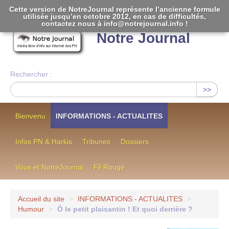
Cette version de NotreJournal représente l’ancienne formule
utilisée jusqu’en octobre 2012, en cas de difficultés,
[
]
contactez nous à info@notrejournal.info !
Notre Journal
Rechercher :
>>
Bienvenu
INFORMATIONS - ACTUALITES
Infos PN & Harkis
Tribunes
Dossiers
Vous et NotreJournal
Fil Rouge
Accueil du site
>
INFORMATIONS - ACTUALITES
>
Humour
>
Ô le petit plaisantin ! Et quoi derrière ?