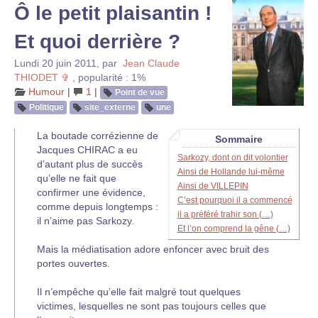
Ô le petit plaisantin !
Et quoi derrière ?
Lundi 20 juin 2011
,
par
Jean Claude
THIODET ✞
,
popularité : 1%
Humour
|
1
|
Point de vue
Politique
site_externe
une
La boutade corrézienne de
Sommaire
Jacques CHIRAC a eu
Sarkozy, dont on dit volontier
d’autant plus de succès
Ainsi de Hollande lui-même
qu’elle ne fait que
Ainsi de VILLEPIN
confirmer une évidence,
C’est pourquoi il a commencé
comme depuis longtemps :
il a préféré trahir son (…)
il n’aime pas Sarkozy.
Et l’on comprend la gêne (…)
Mais la médiatisation adore enfoncer avec bruit des
portes ouvertes.
Il n’empêche qu’elle fait malgré tout quelques
victimes, lesquelles ne sont pas toujours celles que