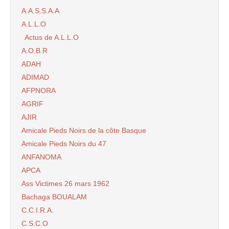
A.A.S.S.A.A
A.L.L.O
Actus de A.L.L.O
A.O.B.R
ADAH
ADIMAD
AFPNORA
AGRIF
AJIR
Amicale Pieds Noirs de la côte Basque
Amicale Pieds Noirs du 47
ANFANOMA
APCA
Ass Victimes 26 mars 1962
Bachaga BOUALAM
C.C.I.R.A.
C.S.C.O