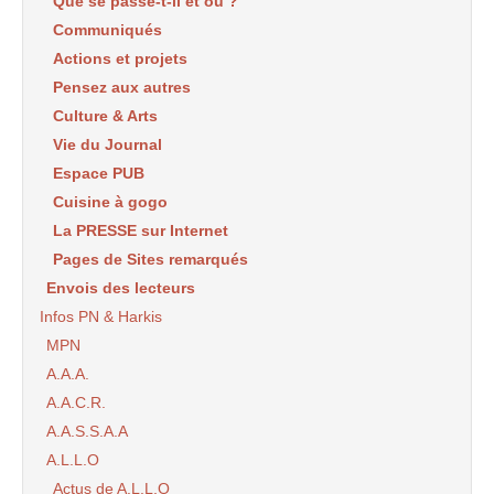
Que se passe-t-il et où ?
Communiqués
Actions et projets
Pensez aux autres
Culture & Arts
Vie du Journal
Espace PUB
Cuisine à gogo
La PRESSE sur Internet
Pages de Sites remarqués
Envois des lecteurs
Infos PN & Harkis
MPN
A.A.A.
A.A.C.R.
A.A.S.S.A.A
A.L.L.O
Actus de A.L.L.O