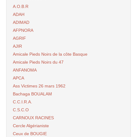
A.O.B.R
ADAH
ADIMAD
AFPNORA
AGRIF
AJIR
Amicale Pieds Noirs de la côte Basque
Amicale Pieds Noirs du 47
ANFANOMA
APCA
Ass Victimes 26 mars 1962
Bachaga BOUALAM
C.C.I.R.A.
C.S.C.O
CARNOUX RACINES
Cercle Algérianiste
Ceux de BOUGIE