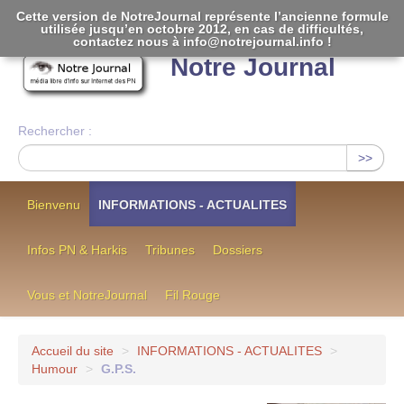
Cette version de NotreJournal représente l’ancienne formule
utilisée jusqu’en octobre 2012, en cas de difficultés,
[
]
contactez nous à info@notrejournal.info !
Notre Journal
Rechercher :
>>
Bienvenu
INFORMATIONS - ACTUALITES
Infos PN & Harkis
Tribunes
Dossiers
Vous et NotreJournal
Fil Rouge
Accueil du site
>
INFORMATIONS - ACTUALITES
>
Humour
>
G.P.S.