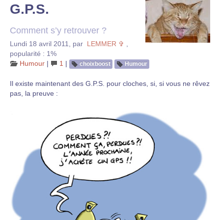
G.P.S.
Comment s’y retrouver ?
Lundi 18 avril 2011
,
par
LEMMER ✞
,
popularité : 1%
Humour
|
1
|
choixboost
Humour
Il existe maintenant des G.P.S. pour cloches, si, si vous ne rêvez
pas, la preuve :