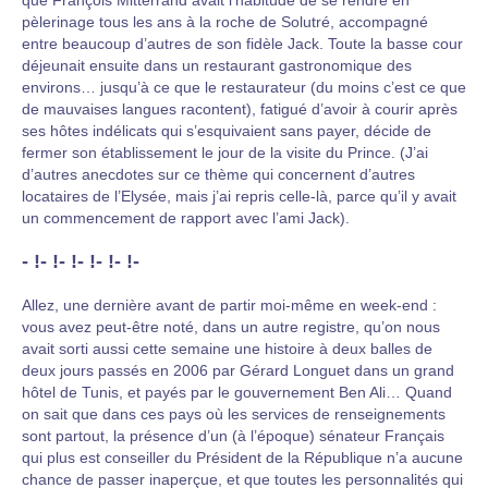
que François Mitterrand avait l’habitude de se rendre en
pèlerinage tous les ans à la roche de Solutré, accompagné
entre beaucoup d’autres de son fidèle Jack. Toute la basse cour
déjeunait ensuite dans un restaurant gastronomique des
environs… jusqu’à ce que le restaurateur (du moins c’est ce que
de mauvaises langues racontent), fatigué d’avoir à courir après
ses hôtes indélicats qui s’esquivaient sans payer, décide de
fermer son établissement le jour de la visite du Prince. (J’ai
d’autres anecdotes sur ce thème qui concernent d’autres
locataires de l’Elysée, mais j’ai repris celle-là, parce qu’il y avait
un commencement de rapport avec l’ami Jack).
- !- !- !- !- !- !-
Allez, une dernière avant de partir moi-même en week-end :
vous avez peut-être noté, dans un autre registre, qu’on nous
avait sorti aussi cette semaine une histoire à deux balles de
deux jours passés en 2006 par Gérard Longuet dans un grand
hôtel de Tunis, et payés par le gouvernement Ben Ali… Quand
on sait que dans ces pays où les services de renseignements
sont partout, la présence d’un (à l’époque) sénateur Français
qui plus est conseiller du Président de la République n’a aucune
chance de passer inaperçue, et que toutes les personnalités qui