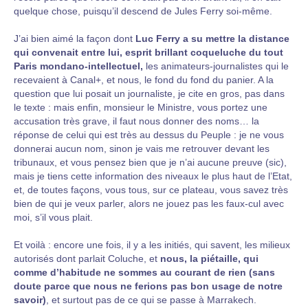
quelque chose, puisqu’il descend de Jules Ferry soi-même.
J’ai bien aimé la façon dont
Luc Ferry a su mettre la distance
qui convenait entre lui, esprit brillant coqueluche du tout
Paris mondano-intellectuel,
les animateurs-journalistes qui le
recevaient à Canal+, et nous, le fond du fond du panier. A la
question que lui posait un journaliste, je cite en gros, pas dans
le texte : mais enfin, monsieur le Ministre, vous portez une
accusation très grave, il faut nous donner des noms… la
réponse de celui qui est très au dessus du Peuple : je ne vous
donnerai aucun nom, sinon je vais me retrouver devant les
tribunaux, et vous pensez bien que je n’ai aucune preuve (sic),
mais je tiens cette information des niveaux le plus haut de l’Etat,
et, de toutes façons, vous tous, sur ce plateau, vous savez très
bien de qui je veux parler, alors ne jouez pas les faux-cul avec
moi, s’il vous plait.
Et voilà : encore une fois, il y a les initiés, qui savent, les milieux
autorisés dont parlait Coluche, et
nous, la piétaille, qui
comme d’habitude ne sommes au courant de rien (sans
doute parce que nous ne ferions pas bon usage de notre
savoir)
, et surtout pas de ce qui se passe à Marrakech.