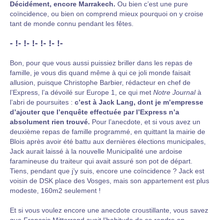
Décidément, encore Marrakech.
Ou bien c’est une pure
coïncidence, ou bien on comprend mieux pourquoi on y croise
tant de monde connu pendant les fêtes.
- !- !- !- !- !- !-
Bon, pour que vous aussi puissiez briller dans les repas de
famille, je vous dis quand même à qui ce joli monde faisait
allusion, puisque Christophe Barbier, rédacteur en chef de
l’Express, l’a dévoilé sur Europe 1, ce qui met
Notre Journal
à
l’abri de poursuites :
c’est à Jack Lang, dont je m’empresse
d’ajouter que l’enquête effectuée par l’Express n’a
absolument rien trouvé.
Pour l’anecdote, et si vous avez un
deuxième repas de famille programmé, en quittant la mairie de
Blois après avoir été battu aux dernières élections municipales,
Jack aurait laissé à la nouvelle Municipalité une ardoise
faramineuse du traiteur qui avait assuré son pot de départ.
Tiens, pendant que j’y suis, encore une coïncidence ? Jack est
voisin de DSK place des Vosges, mais son appartement est plus
modeste, 160m2 seulement !
Et si vous voulez encore une anecdote croustillante, vous savez