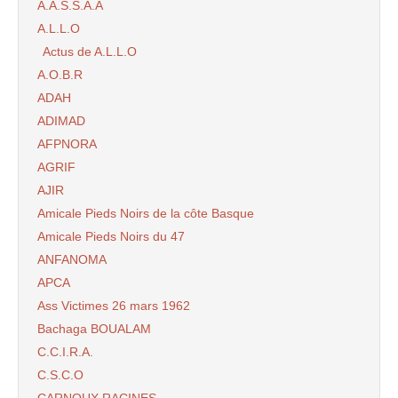
A.A.S.S.A.A
A.L.L.O
Actus de A.L.L.O
A.O.B.R
ADAH
ADIMAD
AFPNORA
AGRIF
AJIR
Amicale Pieds Noirs de la côte Basque
Amicale Pieds Noirs du 47
ANFANOMA
APCA
Ass Victimes 26 mars 1962
Bachaga BOUALAM
C.C.I.R.A.
C.S.C.O