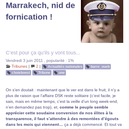
Marrakech, nid de
fornication !
C’est pour ça qu’ils y vont tous...
Vendredi 3 juin 2011
,
popularité : 1%
Tribunes
|
2
|
Actualités nationales
barre_oueb
choixboost
Tribune
une
On s’en doutait : maintenant que le ver est dans le fruit, il n’y a
plus de raison que l’affaire DSK reste solitaire (c’est facile, je
sais, mais en même temps, c’est la veille d’un long week-end,
n’en demandez pas trop), et,
comme le peuple semble
apprécier cette soudaine conversion de nos élites à la
transparence, il faut s’attendre à des remontées d’égouts
dans les mois qui viennent…
ça a déjà commencé. Et tout va