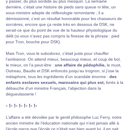
y passer, du plus sordide au plus mesquin. La semaine
dernière, c’était une histoire de pieds sans queue ni tête, un
sous-ministre adepte de
réflexologie remontante
; il a
démissionné, c’est un résultat honorable pour les chasseurs de
sorcières, encore que ça reste très en dessous de DSK, ne
serait-ce que du point de vue de la hauteur physiologique du
délit (si vous n’avez pas compris la finesse de la phrase : pied
pour Tron, bouche pour DSK).
Mais Tron, vous le subodorez, c’était juste pour chauffer
l’ambiance. On attend mieux, beaucoup mieux, et coup de bol,
le mieux, on l’a peut-être :
une affaire de pédophilie,
le must,
Outreau, Baudis et DSK enfoncés jusqu’au trognon, si j’ose la
métaphore, tous les ingrédients d’un scandale énorme :
des
enfants esclaves sexuels, marocains qui plus est,
livrés à la
débauche d’un ministre Français, l’abjection dans la
dégueulasserie !
- !- !- !- !- !- !-
L’affaire a été dévoilée par le gentil philosophe Luc Ferry, notre
ancien ministre de l’éducation nationale qui n’est jamais allé à
l’école parce que l’école ce n’était pas bien avant lui, il en sait