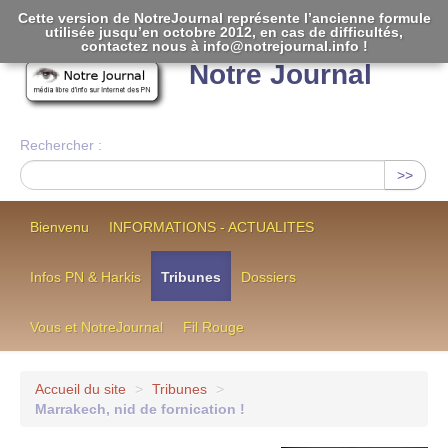
Cette version de NotreJournal représente l’ancienne formule
utilisée jusqu’en octobre 2012, en cas de difficultés,
[
]
contactez nous à info@notrejournal.info !
Notre Journal
Rechercher :
>>
Bienvenu
INFORMATIONS - ACTUALITES
Infos PN & Harkis
Tribunes
Dossiers
Vous et NotreJournal
Fil Rouge
Accueil du site
>
Tribunes
>
Marrakech, nid de fornication !