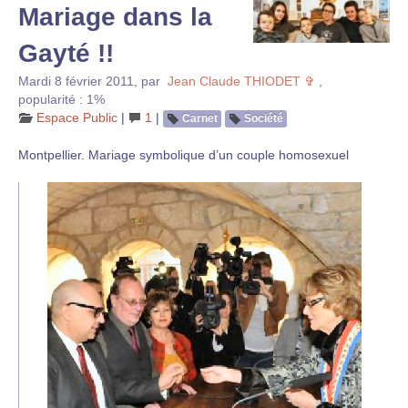
Mariage dans la
Gayté !!
Mardi 8 février 2011
,
par
Jean Claude THIODET ✞
,
popularité : 1%
Espace Public
|
1
|
Carnet
Société
Montpellier. Mariage symbolique d’un couple homosexuel