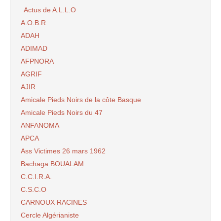
Actus de A.L.L.O
A.O.B.R
ADAH
ADIMAD
AFPNORA
AGRIF
AJIR
Amicale Pieds Noirs de la côte Basque
Amicale Pieds Noirs du 47
ANFANOMA
APCA
Ass Victimes 26 mars 1962
Bachaga BOUALAM
C.C.I.R.A.
C.S.C.O
CARNOUX RACINES
Cercle Algérianiste