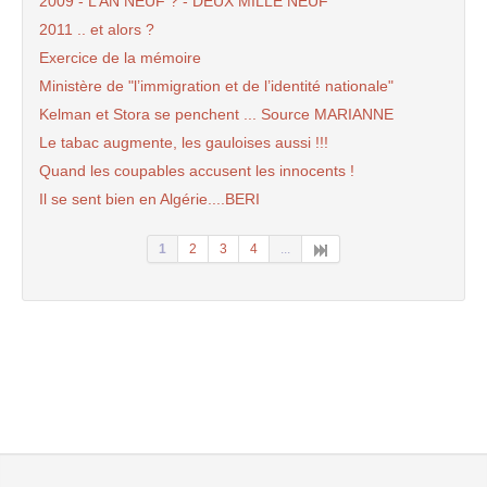
2009 - L’AN NEUF ? - DEUX MILLE NEUF
2011 .. et alors ?
Exercice de la mémoire
Ministère de "l’immigration et de l’identité nationale"
Kelman et Stora se penchent ... Source MARIANNE
Le tabac augmente, les gauloises aussi !!!
Quand les coupables accusent les innocents !
Il se sent bien en Algérie....BERI
1
2
3
4
...