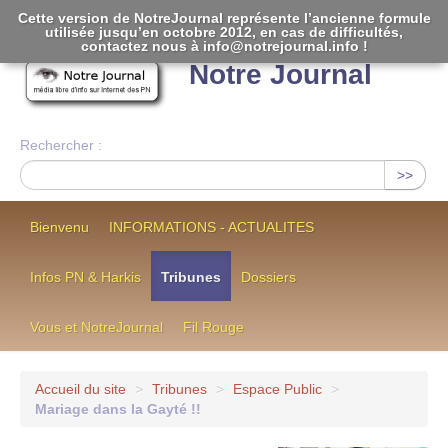
Cette version de NotreJournal représente l’ancienne formule
utilisée jusqu’en octobre 2012, en cas de difficultés,
[
]
contactez nous à info@notrejournal.info !
Notre Journal
Rechercher :
>>
Bienvenu
INFORMATIONS - ACTUALITES
Infos PN & Harkis
Tribunes
Dossiers
Vous et NotreJournal
Fil Rouge
Accueil du site
>
Tribunes
>
Espace Public
>
Mariage dans la Gayté !!