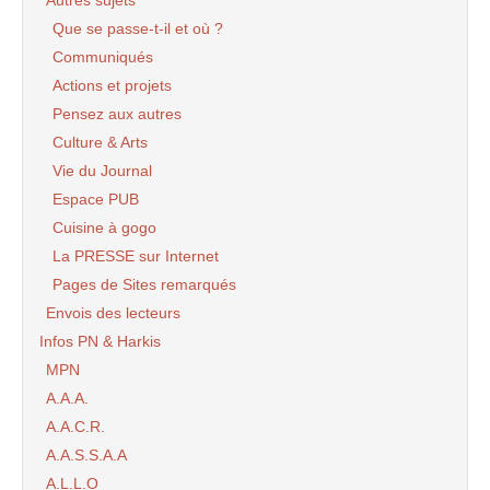
Que se passe-t-il et où ?
Communiqués
Actions et projets
Pensez aux autres
Culture & Arts
Vie du Journal
Espace PUB
Cuisine à gogo
La PRESSE sur Internet
Pages de Sites remarqués
Envois des lecteurs
Infos PN & Harkis
MPN
A.A.A.
A.A.C.R.
A.A.S.S.A.A
A.L.L.O