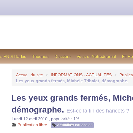
cienne formule utilisée jusqu’en octobre 2012, en cas de difficul
os PN & Harkis
Tribunes
Dossiers
Vous et NotreJournal
Fil R
Accueil du site
>
INFORMATIONS - ACTUALITES
>
Publica
Les yeux grands fermés, Michèle Tribalat, démographe.
Les yeux grands fermés, Michè
démographe.
Est-ce la fin des haricots ?
Lundi 12 avril 2010
,
popularité : 1%
Publication libre
|
Actualités nationales