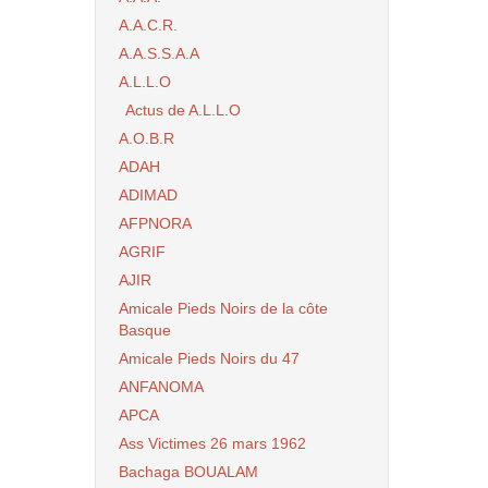
A.A.C.R.
A.A.S.S.A.A
A.L.L.O
Actus de A.L.L.O
A.O.B.R
ADAH
ADIMAD
AFPNORA
AGRIF
AJIR
Amicale Pieds Noirs de la côte
Basque
Amicale Pieds Noirs du 47
ANFANOMA
APCA
Ass Victimes 26 mars 1962
Bachaga BOUALAM