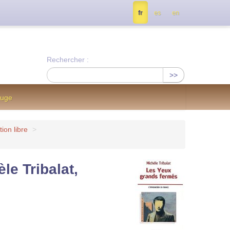
tés, contactez nous à info@notrejournal.info !
fr
es
en
Rechercher :
>>
ouge
tion libre
>
le Tribalat,