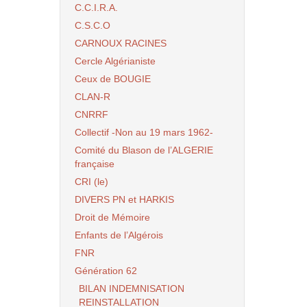
C.C.I.R.A.
C.S.C.O
CARNOUX RACINES
Cercle Algérianiste
Ceux de BOUGIE
CLAN-R
CNRRF
Collectif -Non au 19 mars 1962-
Comité du Blason de l’ALGERIE
française
CRI (le)
DIVERS PN et HARKIS
Droit de Mémoire
Enfants de l’Algérois
FNR
Génération 62
BILAN INDEMNISATION
REINSTALLATION