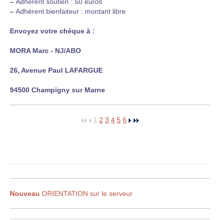
–
Adhérent soutien : 50 euros
–
Adhérent bienfaiteur : montant libre
Envoyez votre chèque à :
MORA Marc - NJ/ABO
26, Avenue Paul LAFARGUE
94500 Champigny sur Marne
1
2
3
4
5
6
Nouveau
ORIENTATION sur le serveur