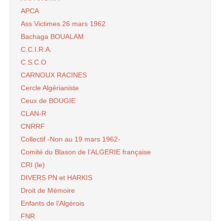
APCA
Ass Victimes 26 mars 1962
Bachaga BOUALAM
C.C.I.R.A.
C.S.C.O
CARNOUX RACINES
Cercle Algérianiste
Ceux de BOUGIE
CLAN-R
CNRRF
Collectif -Non au 19 mars 1962-
Comité du Blason de l’ALGERIE française
CRI (le)
DIVERS PN et HARKIS
Droit de Mémoire
Enfants de l’Algérois
FNR