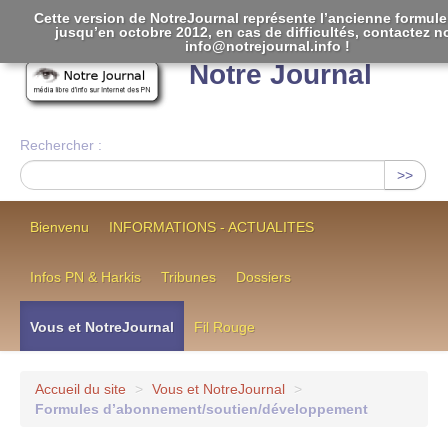
Cette version de NotreJournal représente l’ancienne formule 
jusqu’en octobre 2012, en cas de difficultés, contactez n
[
]
info@notrejournal.info !
Notre Journal
Rechercher :
>>
Bienvenu
INFORMATIONS - ACTUALITES
Infos PN & Harkis
Tribunes
Dossiers
Vous et NotreJournal
Fil Rouge
Accueil du site
>
Vous et NotreJournal
>
Formules d’abonnement/soutien/développement