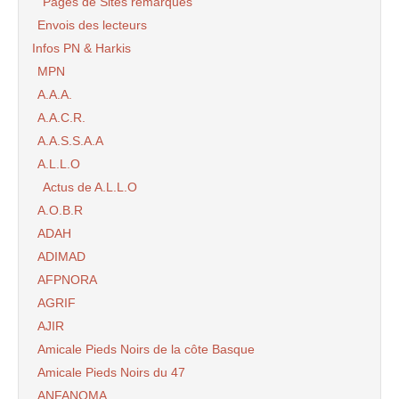
Pages de Sites remarqués
Envois des lecteurs
Infos PN & Harkis
MPN
A.A.A.
A.A.C.R.
A.A.S.S.A.A
A.L.L.O
Actus de A.L.L.O
A.O.B.R
ADAH
ADIMAD
AFPNORA
AGRIF
AJIR
Amicale Pieds Noirs de la côte Basque
Amicale Pieds Noirs du 47
ANFANOMA