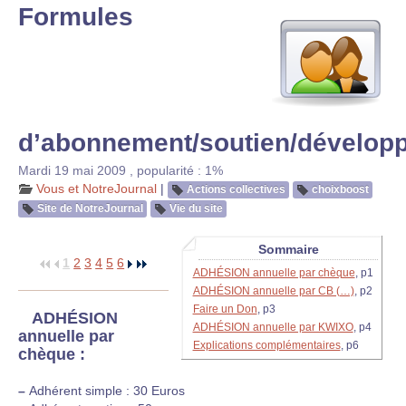
Formules
d’abonnement/soutien/dévelop
Mardi 19 mai 2009
,
popularité : 1%
Vous et NotreJournal
|
Actions collectives
choixboost
Site de NotreJournal
Vie du site
Sommaire
1
2
3
4
5
6
ADHÉSION annuelle par chèque
, p1
ADHÉSION annuelle par CB (…)
, p2
Faire un Don
, p3
ADHÉSION
ADHÉSION annuelle par KWIXO
, p4
annuelle par
Explications complémentaires
, p6
chèque :
–
Adhérent simple : 30 Euros