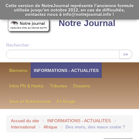
Cette version de NotreJournal représente l’ancienne formule
utilisée jusqu’en octobre 2012, en cas de difficultés,
[
]
contactez nous à info@notrejournal.info !
Notre Journal
Rechercher :
>>
Bienvenu
INFORMATIONS - ACTUALITES
Infos PN & Harkis
Tribunes
Dossiers
Vous et NotreJournal
Fil Rouge
Accueil du site
>
INFORMATIONS - ACTUALITES
>
International
>
Afrique
>
Des mots, des maux cratie ?