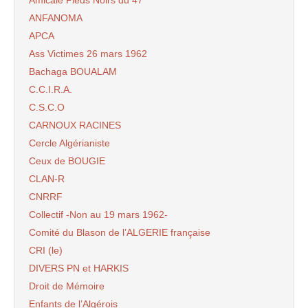
Amicale Pieds Noirs du 47
ANFANOMA
APCA
Ass Victimes 26 mars 1962
Bachaga BOUALAM
C.C.I.R.A.
C.S.C.O
CARNOUX RACINES
Cercle Algérianiste
Ceux de BOUGIE
CLAN-R
CNRRF
Collectif -Non au 19 mars 1962-
Comité du Blason de l’ALGERIE française
CRI (le)
DIVERS PN et HARKIS
Droit de Mémoire
Enfants de l’Algérois