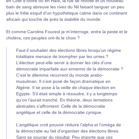
en Côte d’Ivoire ou en Haïti, la rue se révolte et un nouveau
bain de sang abreuve les rives du Nil faisant tanguer un peu
plus le frêle esquif d’un hypothétique calme dans ce continent
africain qui touche de près la stabilité du monde.
Et comme Caroline Fourest je m’interroge, entre la peste et le
choléra, ces peuples ont-ils le choix ?
Faut-il souhaiter des élections libres lorsqu’un régime
totalitaire menace de triompher par les urnes ?
L’élection peut-elle servir à donner les clés d’une
démocratie imparfaite aux ennemis de la démocratie ?
C’est le dilemme récurrent du monde arabo-
musulman. Il s’est posé de façon dramatique en
Algérie. Il se pose à la veille de chaque élection en
Egypte. S’il était simple à résoudre, il y a longtemps
qu’on l’aurait tranché. En théorie, deux tentations
abstraites s’affrontent. Celle de la démocratie
angélique et celle de la démocratie cynique.
L’angélique croit pouvoir réduire l’alpha et l’oméga de
la démocratie au fait d’organiser des élections libres.
Sans se soucier du résultat. Peu importe que ces