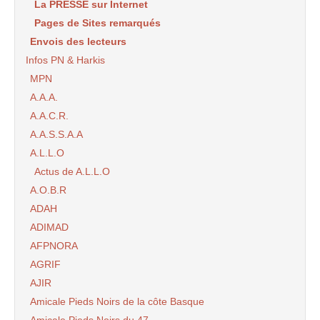
La PRESSE sur Internet
Pages de Sites remarqués
Envois des lecteurs
Infos PN & Harkis
MPN
A.A.A.
A.A.C.R.
A.A.S.S.A.A
A.L.L.O
Actus de A.L.L.O
A.O.B.R
ADAH
ADIMAD
AFPNORA
AGRIF
AJIR
Amicale Pieds Noirs de la côte Basque