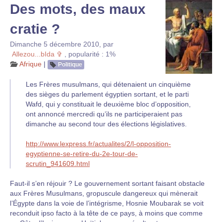
Des mots, des maux
cratie ?
Dimanche 5 décembre 2010
,
par
Allezou...bIda ✞
,
popularité : 1%
Afrique
|
Politique
Les Frères musulmans, qui détenaient un cinquième
des sièges du parlement égyptien sortant, et le parti
Wafd, qui y constituait le deuxième bloc d’opposition,
ont annoncé mercredi qu’ils ne participeraient pas
dimanche au second tour des élections législatives.
http://www.lexpress.fr/actualites/2/l-opposition-
egyptienne-se-retire-du-2e-tour-de-
scrutin_941609.html
Faut-il s’en réjouir ? Le gouvernement sortant faisant obstacle
aux Frères Musulmans, gropuscule dangereux qui mènerait
l’Égypte dans la voie de l’intégrisme, Hosnie Moubarak se voit
reconduit ipso facto à la tête de ce pays, à moins que comme