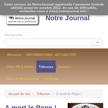
Cette version de NotreJournal représente l’ancienne formule
utilisée jusqu’en octobre 2012, en cas de difficultés,
[
]
contactez nous à info@notrejournal.info !
Notre Journal
Rechercher :
>>
Bienvenu
INFORMATIONS - ACTUALITES
Infos PN & Harkis
Tribunes
Dossiers
Vous et NotreJournal
Fil Rouge
Accueil du site
>
Tribunes
>
A mort le Pape !
A mort le Pape !