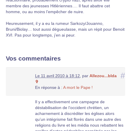
réactionnaire, probablement crypto nazi, après avoir été
membre des jeunesses Hitlériennes…. Il faut abattre cet
homme, ou au moins l’empêcher de nuire.
Heureusement, il y a eu la rumeur Sarkozy/Jouanno,
Bruni/Biolay… tout aussi dégueulasse, mais un répit pour Benoit
XVI. Pas pour longtemps, j’en ai peur.
Vos commentaires
#
Le 11 avril 2010 à 18:12
,
par
Allezou...bIda
✞
En réponse à :
A mort le Pape !
Il y a effectivement une campagne de
déstabilisation de l’occident chrétien, un
acharnement à discréditer les églises alors
qu’un intégrisme fait florès dans une autre des
religions du livre et les média nous rebattent les