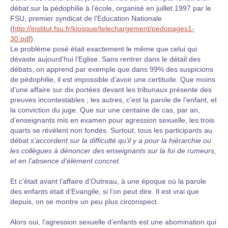
débat sur la pédophilie à l’école, organisé en juillet 1997 par le
FSU, premier syndicat de l’Education Nationale
(
http://institut.fsu.fr/kiosque/telechargement/pedopages1-
30.pdf
).
Le problème posé était exactement le même que celui qui
dévaste aujourd’hui l’Eglise. Sans rentrer dans le détail des
débats, on apprend par exemple que dans 99% des suspicions
de pédophilie, il est impossible d’avoir une certitude. Que moins
d’une affaire sur dix portées devant les tribunaux présente des
preuves incontestables ; les autres, c’est la parole de l’enfant, et
la conviction du juge. Que sur une centaine de cas, par an,
d’enseignants mis en examen pour agression sexuelle, les trois
quarts se révèlent non fondés. Surtout, tous les participants au
débat
s’accordent sur la difficulté qu’il y a pour la hiérarchie ou
les collègues à dénoncer des enseignants sur la foi de rumeurs,
et en l’absence d’élément concret.
Et c’était avant l’affaire d’Outreau, à une époque où la parole
des enfants était d’Evangile, si l’on peut dire. Il est vrai que
depuis, on se montre un peu plus circonspect.
Alors oui, l’agression sexuelle d’enfants est une abomination qui