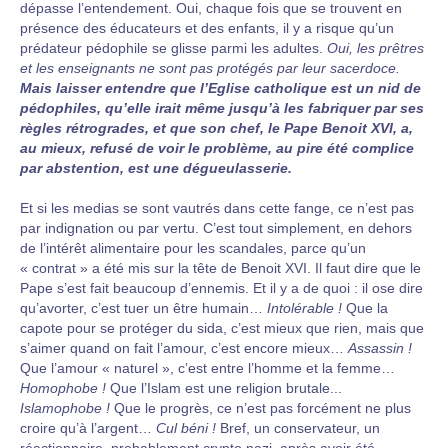
dépasse l’entendement. Oui, chaque fois que se trouvent en
présence des éducateurs et des enfants, il y a risque qu’un
prédateur pédophile se glisse parmi les adultes.
Oui, les prêtres
et les enseignants ne sont pas protégés par leur sacerdoce.
Mais laisser entendre que l’Eglise catholique est un nid de
pédophiles, qu’elle irait même jusqu’à les fabriquer par ses
règles rétrogrades, et que son chef, le Pape Benoit XVI, a,
au mieux, refusé de voir le problème, au pire été complice
par abstention, est une dégueulasserie.
Et si les medias se sont vautrés dans cette fange, ce n’est pas
par indignation ou par vertu. C’est tout simplement, en dehors
de l’intérêt alimentaire pour les scandales, parce qu’un
« contrat » a été mis sur la tête de Benoit XVI. Il faut dire que le
Pape s’est fait beaucoup d’ennemis. Et il y a de quoi : il ose dire
qu’avorter, c’est tuer un être humain…
Intolérable !
Que la
capote pour se protéger du sida, c’est mieux que rien, mais que
s’aimer quand on fait l’amour, c’est encore mieux…
Assassin !
Que l’amour « naturel », c’est entre l’homme et la femme…
Homophobe !
Que l’Islam est une religion brutale...
Islamophobe !
Que le progrès, ce n’est pas forcément ne plus
croire qu’à l’argent…
Cul béni !
Bref, un conservateur, un