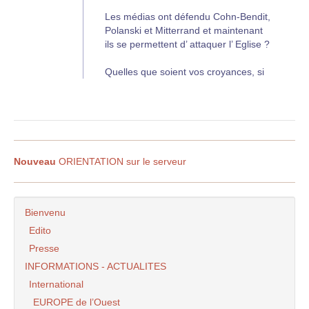
Les médias ont défendu Cohn-Bendit,
Polanski et Mitterrand et maintenant
ils se permettent d’ attaquer l’ Eglise ?
Quelles que soient vos croyances, si
vous avez l’ honnêteté intellectuelle de
reconnaître qu’ une campagne est
actuellement menée dans l’ unique but
de salir l’ Eglise, merci de FAIRE
SUIVRE CETTE INFO !
Nouveau
ORIENTATION sur le serveur
http://www.midiassurancesconseils.com/Lepilorigen
Bienvenu
Edito
Presse
INFORMATIONS - ACTUALITES
International
EUROPE de l’Ouest