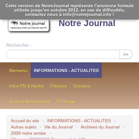
Cette version de NotreJournal représente l’ancienne formule
utilisée jusqu’en octobre 2012, en cas de difficultés,
[
]
contactez nous à info@notrejournal.info !
Notre Journal
Rechercher :
>>
Bienvenu
INFORMATIONS - ACTUALITES
Infos PN & Harkis
Tribunes
Dossiers
Vous et NotreJournal
Fil Rouge
Accueil du site
>
INFORMATIONS - ACTUALITES
>
Autres sujets
>
Vie du Journal
>
Archives du Journal
>
2008 notre année
>