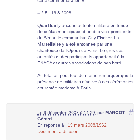
cette commémoration ».
–
2.5 : 19.3.2008
Quai Branly aucune autorité militaire en tenue,
deux élus municipaux et un des vice-présidents
du Sénat, le communiste Guy Fischer. La
Marseillaise y a été entonnée par une
chanteuse de l’Opéra de Paris. Le gros des
autorités et des participants appartenait à la
FNACA et autres associations de son bord.
Au total on peut tout de même remarquer que la
présence de militaires d’active à ces cérémonies
est restée modeste à Paris.
D. M. Marleix qui n’était plus SEDAC depuis la
veille mais Secrétaire d’Etat à l’Intérieur a
fêté le
#
Le 9 décembre 2008 à 14:29
,
par
MARGOT
19.3.08
à Aurillac lors d’une cérémonie qui, nul
Gérard
doute, a répondu à ses vœux. Elle se déroulait
En réponse à :
19 mars 2008/1962
au square du 19 mars
, en présence du Préfet
Document à diffuser
en tenue, d’une musique militaire, de nombreux
gendarmes et de quelques officiers des Armées