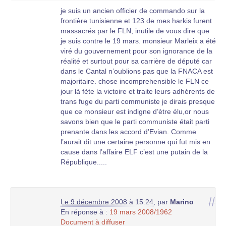
de Terre, de l’Air et de la Marine, en tenue
je suis un ancien officier de commando sur la
également, du Président du Conseil Général du
frontière tunisienne et 123 de mes harkis furent
Cantal et du Maire de la ville. Il s’est déclaré
massacrés par le FLN, inutile de vous dire que
heureux d’y être présent avec beaucoup de
je suis contre le 19 mars. monsieur Marleix a été
monde et d’avoir changé les textes relatifs à ces
viré du gouvernement pour son ignorance de la
manifestations.
réalité et surtout pour sa carrière de député car
dans le Cantal n’oublions pas que la FNACA est
–
Source : A.S.A.F
majoritaire. chose incomprehensible le FLN ce
jour là fète la victoire et traite leurs adhérents de
trans fuge du parti communiste je dirais presque
que ce monsieur est indigne d’ètre élu,or nous
savons bien que le parti communiste était parti
prenante dans les accord d’Evian. Comme
l’aurait dit une certaine personne qui fut mis en
cause dans l’affaire ELF c’est une putain de la
République.....
#
Le 9 décembre 2008 à 15:24
,
par
Marino
En réponse à :
19 mars 2008/1962
Document à diffuser