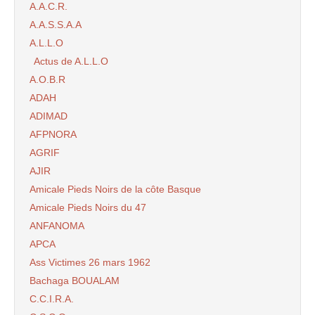
A.A.C.R.
A.A.S.S.A.A
A.L.L.O
Actus de A.L.L.O
A.O.B.R
ADAH
ADIMAD
AFPNORA
AGRIF
AJIR
Amicale Pieds Noirs de la côte Basque
Amicale Pieds Noirs du 47
ANFANOMA
APCA
Ass Victimes 26 mars 1962
Bachaga BOUALAM
C.C.I.R.A.