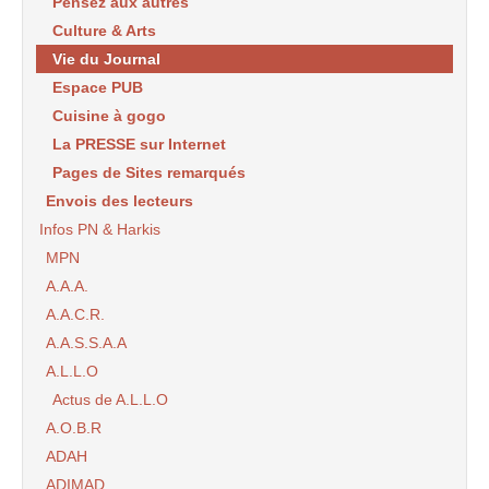
Pensez aux autres
Culture & Arts
Vie du Journal
Espace PUB
Cuisine à gogo
La PRESSE sur Internet
Pages de Sites remarqués
Envois des lecteurs
Infos PN & Harkis
MPN
A.A.A.
A.A.C.R.
A.A.S.S.A.A
A.L.L.O
Actus de A.L.L.O
A.O.B.R
ADAH
ADIMAD