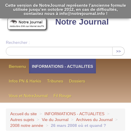
Cette version de NotreJournal représente l’ancienne formule
utilisée jusqu’en octobre 2012, en cas de difficultés,
[
]
contactez nous à info@notrejournal.info !
Notre Journal
Rechercher :
>>
Bienvenu
INFORMATIONS - ACTUALITES
Infos PN & Harkis
Tribunes
Dossiers
Vous et NotreJournal
Fil Rouge
Accueil du site
>
INFORMATIONS - ACTUALITES
>
Autres sujets
>
Vie du Journal
>
Archives du Journal
>
2008 notre année
>
26 mars 2008 où et quand ?