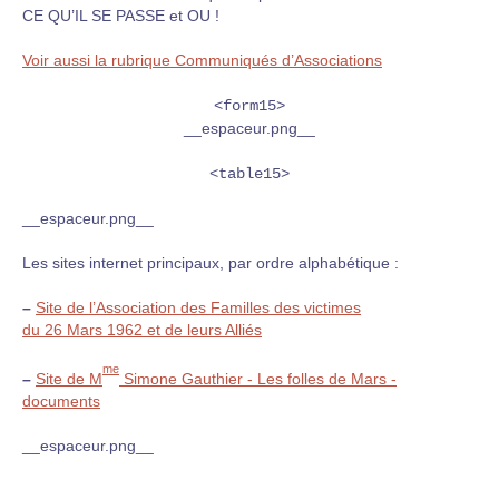
CE QU’IL SE PASSE et OU !
Voir aussi la rubrique Communiqués d’Associations
<form15>
__espaceur.png__
<table15>
__espaceur.png__
Les sites internet principaux, par ordre alphabétique :
–
Site de l’Association des Familles des victimes
du 26 Mars 1962 et de leurs Alliés
me
–
Site de M
Simone Gauthier - Les folles de Mars -
documents
__espaceur.png__