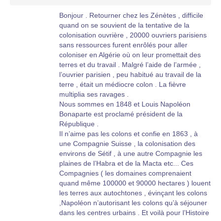
Bonjour . Retourner chez les Zénètes , difficile
quand on se souvient de la tentative de la
colonisation ouvrière , 20000 ouvriers parisiens
sans ressources furent enrôlés pour aller
coloniser en Algérie où on leur promettait des
terres et du travail . Malgré l’aide de l’armée ,
l’ouvrier parisien , peu habitué au travail de la
terre , était un médiocre colon . La fièvre
multiplia ses ravages .
Nous sommes en 1848 et Louis Napoléon
Bonaparte est proclamé président de la
République .
Il n’aime pas les colons et confie en 1863 , à
une Compagnie Suisse , la colonisation des
environs de Sétif , à une autre Compagnie les
plaines de l’Habra et de la Macta etc... Ces
Compagnies ( les domaines comprenaient
quand même 100000 et 90000 hectares ) louent
les terres aux autochtones , évinçant les colons
,Napoléon n’autorisant les colons qu’à séjouner
dans les centres urbains . Et voilà pour l’Histoire