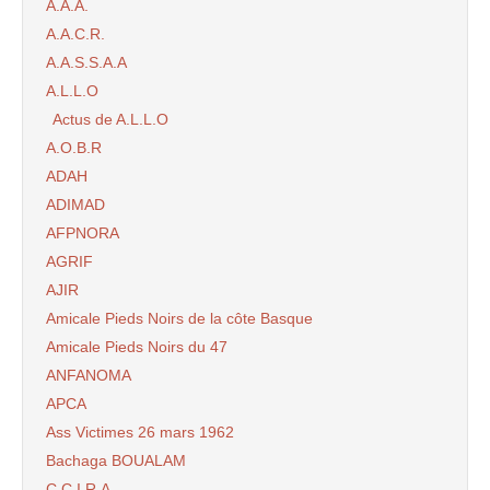
A.A.A.
A.A.C.R.
A.A.S.S.A.A
A.L.L.O
Actus de A.L.L.O
A.O.B.R
ADAH
ADIMAD
AFPNORA
AGRIF
AJIR
Amicale Pieds Noirs de la côte Basque
Amicale Pieds Noirs du 47
ANFANOMA
APCA
Ass Victimes 26 mars 1962
Bachaga BOUALAM
C.C.I.R.A.