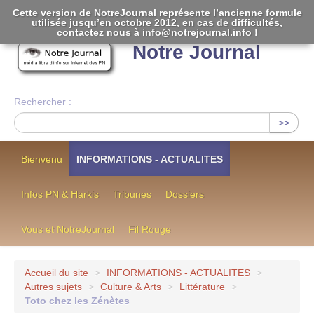
Cette version de NotreJournal représente l’ancienne formule
utilisée jusqu’en octobre 2012, en cas de difficultés,
[
]
contactez nous à info@notrejournal.info !
Notre Journal
Rechercher :
>>
Bienvenu
INFORMATIONS - ACTUALITES
Infos PN & Harkis
Tribunes
Dossiers
Vous et NotreJournal
Fil Rouge
Accueil du site
>
INFORMATIONS - ACTUALITES
>
Autres sujets
>
Culture & Arts
>
Littérature
>
Toto chez les Zénètes