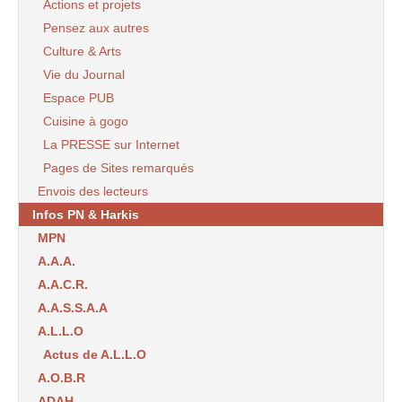
Actions et projets
Pensez aux autres
Culture & Arts
Vie du Journal
Espace PUB
Cuisine à gogo
La PRESSE sur Internet
Pages de Sites remarqués
Envois des lecteurs
Infos PN & Harkis
MPN
A.A.A.
A.A.C.R.
A.A.S.S.A.A
A.L.L.O
Actus de A.L.L.O
A.O.B.R
ADAH