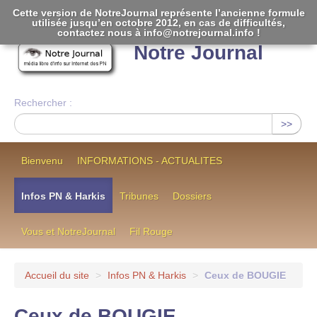
Cette version de NotreJournal représente l’ancienne formule
utilisée jusqu’en octobre 2012, en cas de difficultés,
[
]
contactez nous à info@notrejournal.info !
Notre Journal
Rechercher :
>>
Bienvenu
INFORMATIONS - ACTUALITES
Infos PN & Harkis
Tribunes
Dossiers
Vous et NotreJournal
Fil Rouge
Accueil du site
>
Infos PN & Harkis
>
Ceux de BOUGIE
Ceux de BOUGIE