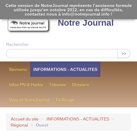
Cette version de NotreJournal représente l’ancienne formule
utilisée jusqu’en octobre 2012, en cas de difficultés,
[
]
contactez nous à info@notrejournal.info !
Notre Journal
Rechercher :
>>
Bienvenu
INFORMATIONS - ACTUALITES
Infos PN & Harkis
Tribunes
Dossiers
Vous et NotreJournal
Fil Rouge
Accueil du site
>
INFORMATIONS - ACTUALITES
>
Régional
>
Ouest