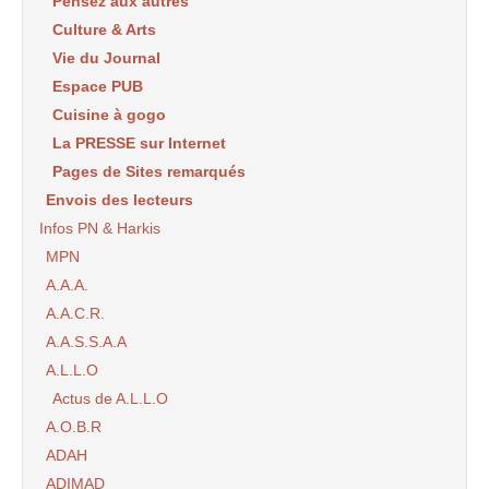
Pensez aux autres
Culture & Arts
Vie du Journal
Espace PUB
Cuisine à gogo
La PRESSE sur Internet
Pages de Sites remarqués
Envois des lecteurs
Infos PN & Harkis
MPN
A.A.A.
A.A.C.R.
A.A.S.S.A.A
A.L.L.O
Actus de A.L.L.O
A.O.B.R
ADAH
ADIMAD