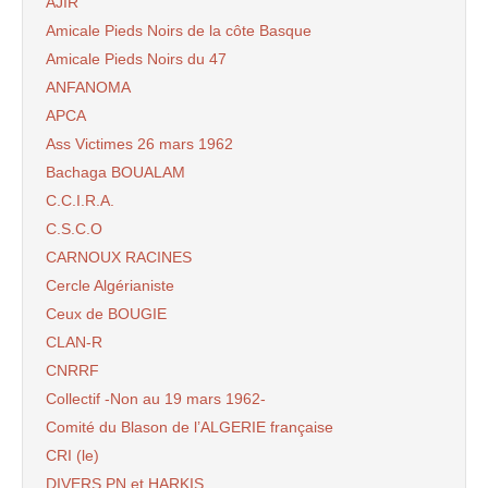
AJIR
Amicale Pieds Noirs de la côte Basque
Amicale Pieds Noirs du 47
ANFANOMA
APCA
Ass Victimes 26 mars 1962
Bachaga BOUALAM
C.C.I.R.A.
C.S.C.O
CARNOUX RACINES
Cercle Algérianiste
Ceux de BOUGIE
CLAN-R
CNRRF
Collectif -Non au 19 mars 1962-
Comité du Blason de l’ALGERIE française
CRI (le)
DIVERS PN et HARKIS