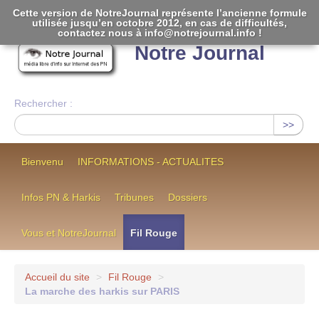
Cette version de NotreJournal représente l’ancienne formule
utilisée jusqu’en octobre 2012, en cas de difficultés,
[
]
contactez nous à info@notrejournal.info !
Notre Journal
Rechercher :
>>
Bienvenu
INFORMATIONS - ACTUALITES
Infos PN & Harkis
Tribunes
Dossiers
Vous et NotreJournal
Fil Rouge
Accueil du site
>
Fil Rouge
>
La marche des harkis sur PARIS