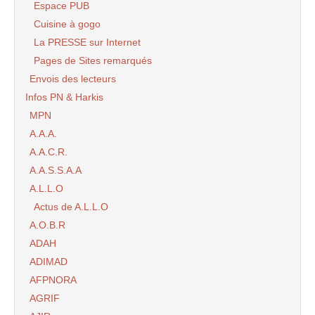
Espace PUB
Cuisine à gogo
La PRESSE sur Internet
Pages de Sites remarqués
Envois des lecteurs
Infos PN & Harkis
MPN
A.A.A.
A.A.C.R.
A.A.S.S.A.A
A.L.L.O
Actus de A.L.L.O
A.O.B.R
ADAH
ADIMAD
AFPNORA
AGRIF