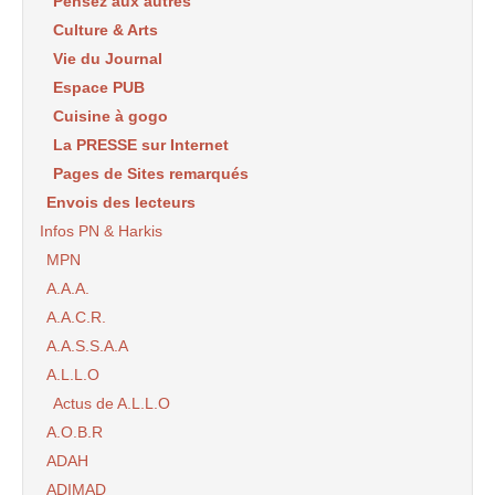
Pensez aux autres
Culture & Arts
Vie du Journal
Espace PUB
Cuisine à gogo
La PRESSE sur Internet
Pages de Sites remarqués
Envois des lecteurs
Infos PN & Harkis
MPN
A.A.A.
A.A.C.R.
A.A.S.S.A.A
A.L.L.O
Actus de A.L.L.O
A.O.B.R
ADAH
ADIMAD