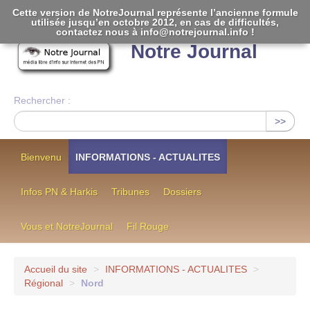
Cette version de NotreJournal représente l’ancienne formule
utilisée jusqu’en octobre 2012, en cas de difficultés,
[
]
contactez nous à info@notrejournal.info !
Notre Journal
Rechercher :
>>
Bienvenu
INFORMATIONS - ACTUALITES
Infos PN & Harkis
Tribunes
Dossiers
Vous et NotreJournal
Fil Rouge
Accueil du site
>
INFORMATIONS - ACTUALITES
>
Régional
>
Nord