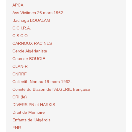
APCA
Ass Victimes 26 mars 1962
Bachaga BOUALAM
C.C.I.R.A.
C.S.C.O
CARNOUX RACINES
Cercle Algérianiste
Ceux de BOUGIE
CLAN-R
CNRRF
Collectif -Non au 19 mars 1962-
Comité du Blason de l’ALGERIE française
CRI (le)
DIVERS PN et HARKIS
Droit de Mémoire
Enfants de l’Algérois
FNR