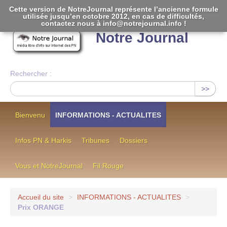
Cette version de NotreJournal représente l’ancienne formule
utilisée jusqu’en octobre 2012, en cas de difficultés,
[
]
contactez nous à info@notrejournal.info !
Notre Journal
Rechercher :
>>
Bienvenu
INFORMATIONS - ACTUALITES
Infos PN & Harkis
Tribunes
Dossiers
Vous et NotreJournal
Fil Rouge
Accueil du site
>
INFORMATIONS - ACTUALITES
>
Prix ORANGE