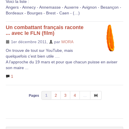
Voici la liste :
Angers - Annecy - Annemasse - Auxerre - Avignon - Besançon -
Bordeaux - Bourges - Brest - Caen - (…)
Un combattant français raconte
... avec le FLN (film)
1er décembre 2011
,
par
MORA
On trouve de tout sur YouTube, mais
quelquefois c’est bien utile ....
A l’approche du 19 mars et pour que chacun puisse en aviser
son maire ...
1
1
2
3
4
...
Pages