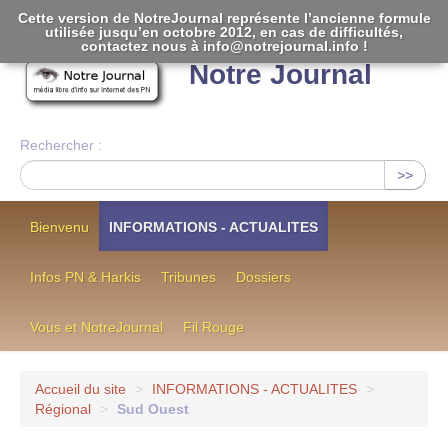
Cette version de NotreJournal représente l’ancienne formule
utilisée jusqu’en octobre 2012, en cas de difficultés,
[
]
contactez nous à info@notrejournal.info !
Notre Journal
Rechercher :
>>
Bienvenu
INFORMATIONS - ACTUALITES
Infos PN & Harkis
Tribunes
Dossiers
Vous et NotreJournal
Fil Rouge
Accueil du site
>
INFORMATIONS - ACTUALITES
>
Régional
>
Sud Ouest