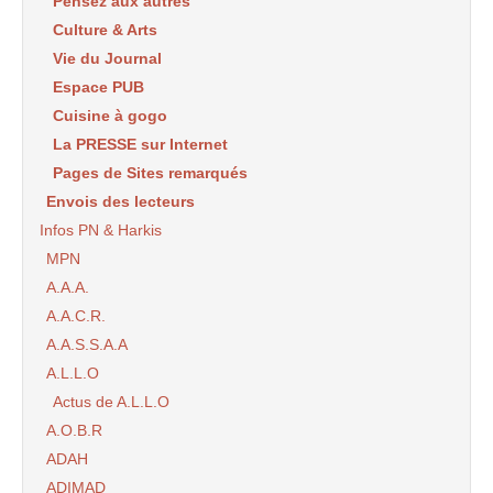
Pensez aux autres
Culture & Arts
Vie du Journal
Espace PUB
Cuisine à gogo
La PRESSE sur Internet
Pages de Sites remarqués
Envois des lecteurs
Infos PN & Harkis
MPN
A.A.A.
A.A.C.R.
A.A.S.S.A.A
A.L.L.O
Actus de A.L.L.O
A.O.B.R
ADAH
ADIMAD